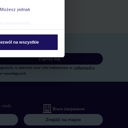
ert
. Możesz jednak
 rezerwacji w myTUI
ce prywatności
.
ezwól na wszystkie
Zapisz się
tingowych, w zakresie oraz celu wskazanym w
„Informacji o
ów wywołujących.
 niedz.
Biura stacjonarne
Znajdź na mapie