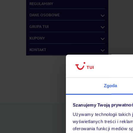
REGULAMINY
DANE OSOBOWE
GRUPA TUI
KUPONY
KONTAKT
Zgoda
Znajdź inne B
Szanujemy Twoją prywatno
Używamy technologii takich 
wyświetlanych treści i rekla
oferowania funkcji mediów s