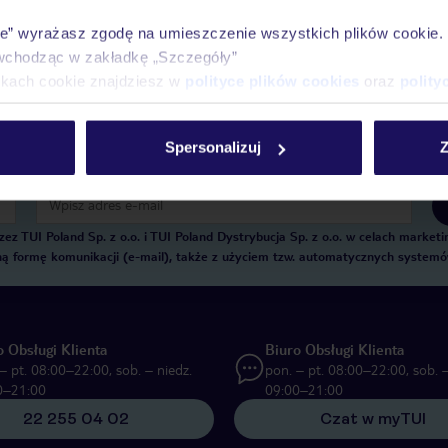
Historia wyszukiwań i ostatnio oglądanych of
ie” wyrażasz zgodę na umieszczenie wszystkich plików cookie
Kontakt z TUI i wszystkie informacje o Twojej
wchodząc w zakładkę „Szczegóły”
ikach cookie znajdziesz w
polityce plików cookies
oraz
polity
Spersonalizuj
Z
E-MAIL*
 TUI Poland Sp. z o.o. i TUI Poland Dystrybucja Sp. z o.o. w celach marke
zną formę komunikacji (e-mail), także z użyciem tzw. automatycznych system
o Obsługi Klienta
Biuro Obsługi Klienta
– pt. 08:00–22:00, sob. – niedz.
pon. – pt. 08:00–22:00, sob. –
0–21:00
09:00–21:00
22 255 04 02
Czat w myTUI