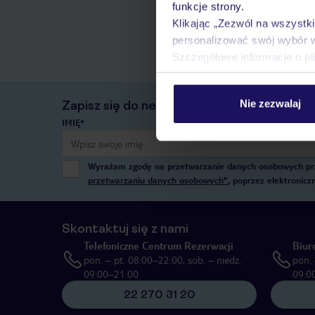
funkcje strony.
Klikając „Zezwól na wszystk
personalizować swój wybór 
Szczegółowe informacje o pl
Nie zezwalaj
Zapisz się do newslettera
IMIĘ*
Wyrażam zgodę na przetwarzanie danych osobowych przez
przetwarzaniu danych osobowych”
, poprzez elektronic
Skontaktuj się z nami
Telefoniczne Centrum Rezerwacji
Biur
pon. – pt. 08:00–22:00, sob. – niedz.
pon. 
09:00–21:00
09:0
22 270 31 20