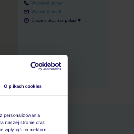
Wyświetl numer
Wyświetl email
Godziny otwarcia
:
pokaż
O plikach cookies
az personalizowania
na naszej stronie oraz
e wpłynąć na niektóre
pniania