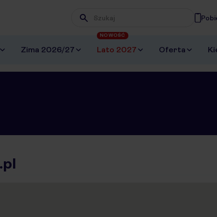
Pobi
Wpisz frazę, której szukasz
NOWOŚĆ
Zima 2026/27
Lato 2027
Oferta
Ki
.pl