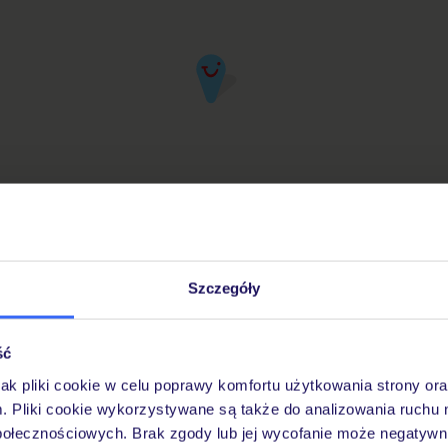
Szczegóły
iuro Podróży TUI w Twojej okolicy
ść
jak pliki cookie w celu poprawy komfortu użytkowania strony or
Pobierz bezpłatną aplikację TUI
m. Pliki cookie wykorzystywane są także do analizowania ruchu 
Szybkie wyszukiwanie i przeglądanie ofert
połecznościowych. Brak zgody lub jej wycofanie może negatywni
Lista ulubionych ofert i możliwość ich udostę