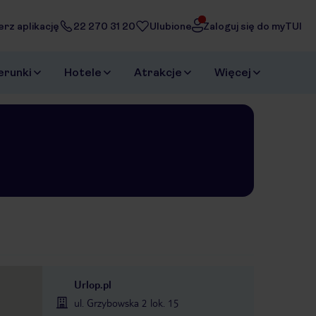
erz aplikację
22 270 31 20
Ulubione
Zaloguj się do myTUI
erunki
Hotele
Atrakcje
Więcej
Urlop.pl
ul. Grzybowska 2 lok. 15