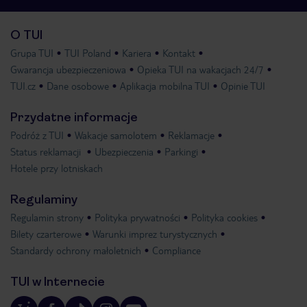
O TUI
Grupa TUI
TUI Poland
Kariera
Kontakt
Gwarancja ubezpieczeniowa
Opieka TUI na wakacjach 24/7
TUI.cz
Dane osobowe
Aplikacja mobilna TUI
Opinie TUI
Przydatne informacje
Podróż z TUI
Wakacje samolotem
Reklamacje
Status reklamacji
Ubezpieczenia
Parkingi
Hotele przy lotniskach
Regulaminy
Regulamin strony
Polityka prywatności
Polityka cookies
Bilety czarterowe
Warunki imprez turystycznych
Standardy ochrony małoletnich
Compliance
TUI w Internecie