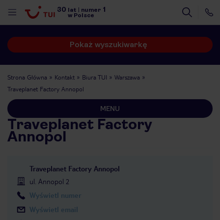
30
1
lat
|
numer
w Polsce
Pokaż wyszukiwarkę
Strona Główna
Kontakt
Biura TUI
Warszawa
Traveplanet Factory Annopol
MENU
Traveplanet Factory
Annopol
Traveplanet Factory Annopol
ul. Annopol 2
Wyświetl numer
nute
Wyświetl email