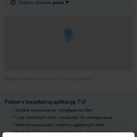
Godziny otwarcia
:
pokaż
Znajdź inne Biuro Podróży TUI w Twojej okolicy
Pobierz bezpłatną aplikację TUI
Szybkie wyszukiwanie i przeglądanie ofert
Lista ulubionych ofert i możliwość ich udostępniania
Historia wyszukiwań i ostatnio oglądanych ofert
Kontakt z TUI i wszystkie informacje o Twojej rezerwacji w