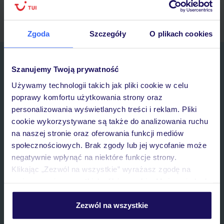
myTUI
Zgoda
Szczegóły
O plikach cookies
Zapisz się do newslettera
Szanujemy Twoją prywatność
IMIĘ*
Używamy technologii takich jak pliki cookie w celu
poprawy komfortu użytkowania strony oraz
E-MAIL*
personalizowania wyświetlanych treści i reklam. Pliki
cookie wykorzystywane są także do analizowania ruchu
na naszej stronie oraz oferowania funkcji mediów
Wyrażam zgodę na przetwarzanie danych osobowych przez TUI
społecznościowych. Brak zgody lub jej wycofanie może
Poland Sp. z o.o. i TUI Poland Dystrybucja Sp. z o.o. w celach
marketingowych, w zakresie oraz celu wskazanym w
„Informacji o
negatywnie wpłynąć na niektóre funkcje strony.
przetwarzaniu danych osobowych”
, poprzez elektroniczną formę
Klikając „Zezwól na wszystkie” wyrażasz zgodę na
komunikacji (e-mail), także z użyciem tzw. automatycznych
umieszczenie wszystkich plików cookie. Możesz jednak
systemów wywołujących.
personalizować swój wybór wchodząc w zakładkę
Zapisz się
„Szczegóły”
Zezwól na wszystkie
Szczegółowe informacje o plikach cookie znajdziesz