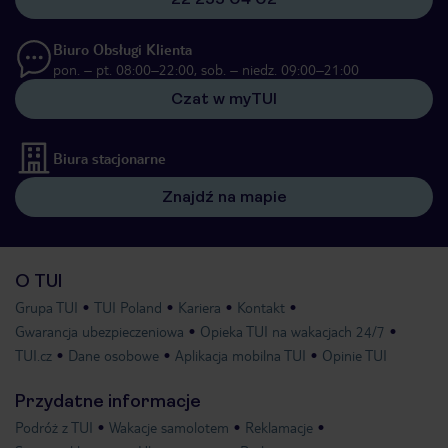
Biuro Obsługi Klienta
pon. – pt. 08:00–22:00, sob. – niedz. 09:00–21:00
Czat w myTUI
Biura stacjonarne
Znajdź na mapie
O TUI
Grupa TUI
TUI Poland
Kariera
Kontakt
Gwarancja ubezpieczeniowa
Opieka TUI na wakacjach 24/7
TUI.cz
Dane osobowe
Aplikacja mobilna TUI
Opinie TUI
Przydatne informacje
Podróż z TUI
Wakacje samolotem
Reklamacje