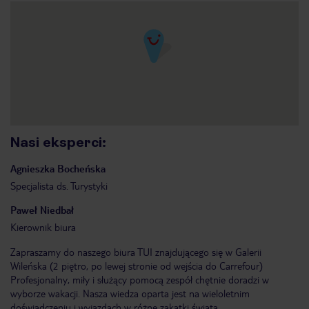
Nasi eksperci
:
Agnieszka
Bocheńska
Specjalista ds. Turystyki
Paweł
Niedbał
Kierownik biura
Zapraszamy do naszego biura TUI znajdującego się w Galerii
Wileńska (2 piętro, po lewej stronie od wejścia do Carrefour)
Profesjonalny, miły i służący pomocą zespół chętnie doradzi w
wyborze wakacji. Nasza wiedza oparta jest na wieloletnim
doświadczeniu i wyjazdach w różne zakątki świata.