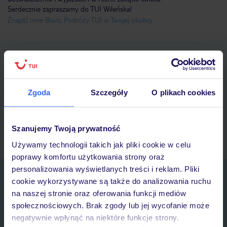
Serdecznie zapraszamy do TUI Wileńska!
Znajdź inne Biuro Podróży TUI w Twojej okolicy
Pobierz bezpłatną aplikację TUI
Szybkie wyszukiwanie i przeglądanie ofert
Lista ulubionych ofert i możliwość ich udostępniania
Zgoda
Szczegóły
O plikach cookies
Historia wyszukiwań i ostatnio oglądanych ofert
Kontakt z TUI i wszystkie informacje o Twojej rezerwacji w
myTUI
Szanujemy Twoją prywatność
Używamy technologii takich jak pliki cookie w celu
poprawy komfortu użytkowania strony oraz
personalizowania wyświetlanych treści i reklam. Pliki
Zapisz się do newslettera
cookie wykorzystywane są także do analizowania ruchu
IMIĘ*
na naszej stronie oraz oferowania funkcji mediów
społecznościowych. Brak zgody lub jej wycofanie może
negatywnie wpłynąć na niektóre funkcje strony.
E-MAIL*