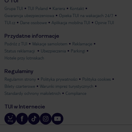
O TUI
Grupa TUI
TUI Poland
Kariera
Kontakt
Gwarancja ubezpieczeniowa
Opieka TUI na wakacjach 24/7
TUI.cz
Dane osobowe
Aplikacja mobilna TUI
Opinie TUI
Przydatne informacje
Podróż z TUI
Wakacje samolotem
Reklamacje
Status reklamacji
Ubezpieczenia
Parkingi
Hotele przy lotniskach
Regulaminy
Regulamin strony
Polityka prywatności
Polityka cookies
Bilety czarterowe
Warunki imprez turystycznych
Standardy ochrony małoletnich
Compliance
TUI w Internecie