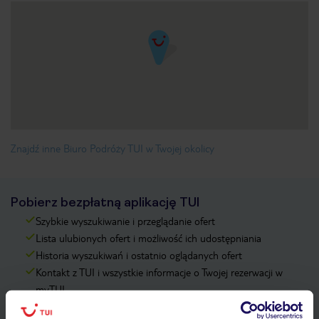
Znajdź inne Biuro Podróży TUI w Twojej okolicy
Pobierz bezpłatną aplikację TUI
Szybkie wyszukiwanie i przeglądanie ofert
Lista ulubionych ofert i możliwość ich udostępniania
Historia wyszukiwań i ostatnio oglądanych ofert
Kontakt z TUI i wszystkie informacje o Twojej rezerwacji w
myTUI