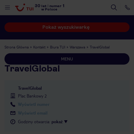
30
1
lat
|
numer
w Polsce
Pokaż wyszukiwarkę
Strona Główna
Kontakt
Biura TUI
Warszawa
TravelGlobal
MENU
TravelGlobal
TravelGlobal
Plac Bankowy 2
Wyświetl numer
Wyświetl email
Godziny otwarcia
:
pokaż
nute