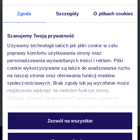
Zgoda
Szczegóły
O plikach cookies
Zapisz się do newslettera
IMIĘ*
Szanujemy Twoją prywatność
Używamy technologii takich jak pliki cookie w celu
E-MAIL*
poprawy komfortu użytkowania strony oraz
personalizowania wyświetlanych treści i reklam. Pliki
cookie wykorzystywane są także do analizowania ruchu
Wyrażam zgodę na przetwarzanie danych osobowych przez TUI
na naszej stronie oraz oferowania funkcji mediów
Poland Sp. z o.o. i TUI Poland Dystrybucja Sp. z o.o. w celach
marketingowych, w zakresie oraz celu wskazanym w
„Informacji o
społecznościowych. Brak zgody lub jej wycofanie może
przetwarzaniu danych osobowych”
, poprzez elektroniczną formę
negatywnie wpłynąć na niektóre funkcje strony.
komunikacji (e-mail), także z użyciem tzw. automatycznych
Klikając „Zezwól na wszystkie” wyrażasz zgodę na
systemów wywołujących.
umieszczenie wszystkich plików cookie. Możesz jednak
Zapisz się
personalizować swój wybór wchodząc w zakładkę
„Szczegóły”
Zezwól na wszystkie
Szczegółowe informacje o plikach cookie znajdziesz
w
polityce plików cookies
oraz
polityce prywatności
.
Skontaktuj się z nami