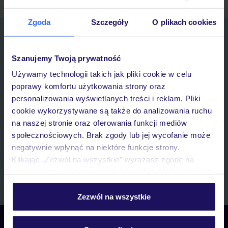
Zgoda
Szczegóły
O plikach cookies
Zapisz się do newslettera
IMIĘ*
Szanujemy Twoją prywatność
Używamy technologii takich jak pliki cookie w celu
E-MAIL*
poprawy komfortu użytkowania strony oraz
personalizowania wyświetlanych treści i reklam. Pliki
cookie wykorzystywane są także do analizowania ruchu
Wyrażam zgodę na przetwarzanie danych osobowych przez TUI
na naszej stronie oraz oferowania funkcji mediów
Poland Sp. z o.o. i TUI Poland Dystrybucja Sp. z o.o. w celach
marketingowych, w zakresie oraz celu wskazanym w
„Informacji o
społecznościowych. Brak zgody lub jej wycofanie może
przetwarzaniu danych osobowych”
, poprzez elektroniczną formę
negatywnie wpłynąć na niektóre funkcje strony.
komunikacji (e-mail), także z użyciem tzw. automatycznych
Klikając „Zezwól na wszystkie” wyrażasz zgodę na
systemów wywołujących.
umieszczenie wszystkich plików cookie. Możesz jednak
Zapisz się
personalizować swój wybór wchodząc w zakładkę
„Szczegóły”
Zezwól na wszystkie
Szczegółowe informacje o plikach cookie znajdziesz
w
polityce plików cookies
oraz
polityce prywatności
.
Skontaktuj się z nami