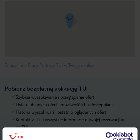
Znajdź inne Biuro Podróży TUI w Twojej okolicy
Pobierz bezpłatną aplikację TUI
Szybkie wyszukiwanie i przeglądanie ofert
Lista ulubionych ofert i możliwość ich udostępniania
Historia wyszukiwań i ostatnio oglądanych ofert
Kontakt z TUI i wszystkie informacje o Twojej rezerwacji w
myTUI