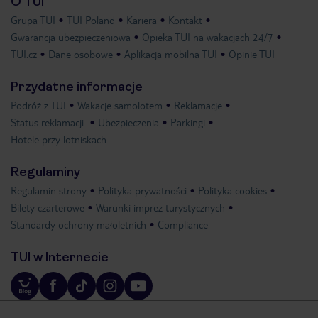
O TUI
Grupa TUI
TUI Poland
Kariera
Kontakt
Gwarancja ubezpieczeniowa
Opieka TUI na wakacjach 24/7
TUI.cz
Dane osobowe
Aplikacja mobilna TUI
Opinie TUI
Przydatne informacje
Podróż z TUI
Wakacje samolotem
Reklamacje
Status reklamacji
Ubezpieczenia
Parkingi
Hotele przy lotniskach
Regulaminy
Regulamin strony
Polityka prywatności
Polityka cookies
Bilety czarterowe
Warunki imprez turystycznych
Standardy ochrony małoletnich
Compliance
TUI w Internecie