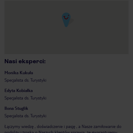
Nasi eksperci
:
Monika
Kukuła
Specjalista ds. Turystyki
Edyta
Kobiałka
Specjalista ds. Turystyki
Ilona
Stuglik
Specjalista ds. Turystyki
Łączymy wiedzę , doświadczenie i pasję , a Nasze zamiłowanie do
podróży i troska o Naszych klientów sprawia ,że gwarantujemy