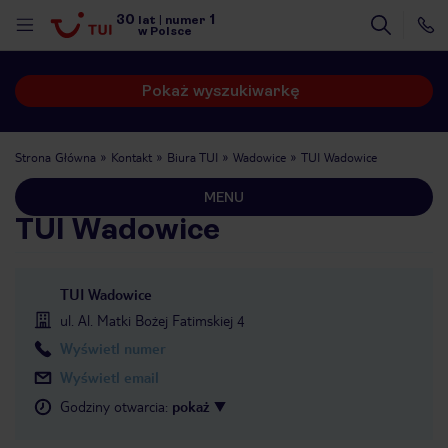
30
1
lat
|
numer
w Polsce
Pokaż wyszukiwarkę
Strona Główna
Kontakt
Biura TUI
Wadowice
TUI Wadowice
MENU
TUI Wadowice
TUI Wadowice
ul. Al. Matki Bożej Fatimskiej 4
Wyświetl numer
Wyświetl email
Godziny otwarcia
:
pokaż
nute