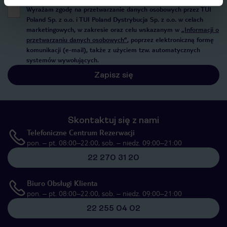
Wyrażam zgodę na przetwarzanie danych osobowych przez TUI
Poland Sp. z o.o. i TUI Poland Dystrybucja Sp. z o.o. w celach
marketingowych, w zakresie oraz celu wskazanym w
„Informacji o
przetwarzaniu danych osobowych”
, poprzez elektroniczną formę
komunikacji (e-mail), także z użyciem tzw. automatycznych
systemów wywołujących.
Zapisz się
Skontaktuj się z nami
Telefoniczne Centrum Rezerwacji
pon. – pt. 08:00–22:00, sob. – niedz. 09:00–21:00
22 270 31 20
Biuro Obsługi Klienta
pon. – pt. 08:00–22:00, sob. – niedz. 09:00–21:00
22 255 04 02