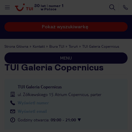
30
1
lat
|
numer
w Polsce
Pokaż wyszukiwarkę
Strona Główna
Kontakt
Biura TUI
Toruń
TUI Galeria Copernicus
MENU
TUI Galeria Copernicus
TUI Galeria Copernicus
ul. Żółkiewskiego 15 Atrium Copernicus, parter
Wyświetl numer
Wyświetl email
Godziny otwarcia
:
09:00 - 21:00
nute