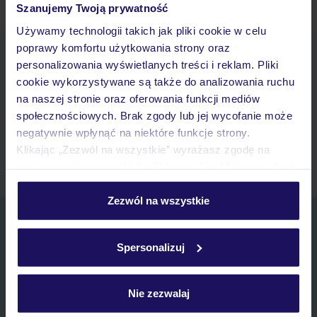
Znajdź inne Biuro Podróży TUI w Twojej okolicy
Szanujemy Twoją prywatność
Używamy technologii takich jak pliki cookie w celu
poprawy komfortu użytkowania strony oraz
Pobierz bezpłatną aplikację TUI
personalizowania wyświetlanych treści i reklam. Pliki
Szybkie wyszukiwanie i przeglądanie ofert
cookie wykorzystywane są także do analizowania ruchu
Lista ulubionych ofert i możliwość ich udostępniania
na naszej stronie oraz oferowania funkcji mediów
Historia wyszukiwań i ostatnio oglądanych ofert
społecznościowych. Brak zgody lub jej wycofanie może
Kontakt z TUI i wszystkie informacje o Twojej rezerwacji w
negatywnie wpłynąć na niektóre funkcje strony.
myTUI
Klikając „Zezwól na wszystkie” wyrażasz zgodę na
umieszczenie wszystkich plików cookie. Możesz jednak
personalizować swój wybór wchodząc w zakładkę
„Szczegóły”
Zezwól na wszystkie
Szczegółowe informacje o plikach cookie znajdziesz
Zapisz się do newslettera
w
polityce plików cookies
oraz
polityce prywatności
.
IMIĘ*
Spersonalizuj
E-MAIL*
Nie zezwalaj