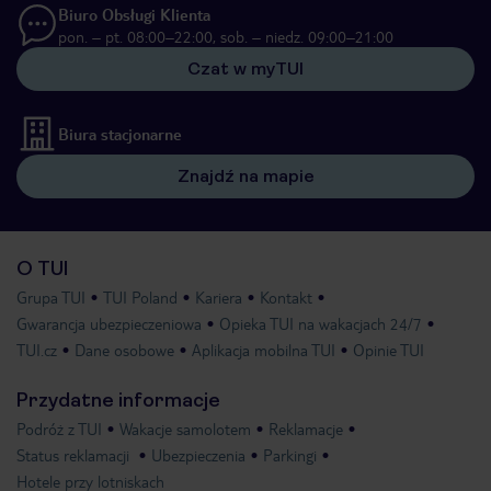
Biuro Obsługi Klienta
pon. – pt. 08:00–22:00, sob. – niedz. 09:00–21:00
Czat w myTUI
Biura stacjonarne
Znajdź na mapie
O TUI
Grupa TUI
TUI Poland
Kariera
Kontakt
Gwarancja ubezpieczeniowa
Opieka TUI na wakacjach 24/7
TUI.cz
Dane osobowe
Aplikacja mobilna TUI
Opinie TUI
Przydatne informacje
Podróż z TUI
Wakacje samolotem
Reklamacje
Status reklamacji
Ubezpieczenia
Parkingi
Hotele przy lotniskach