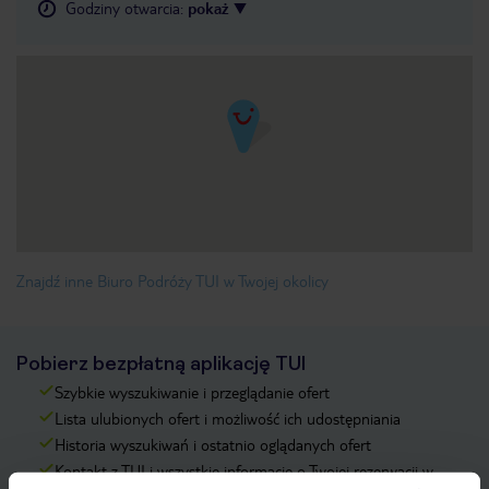
Godziny otwarcia
:
pokaż
Znajdź inne Biuro Podróży TUI w Twojej okolicy
Pobierz bezpłatną aplikację TUI
Szybkie wyszukiwanie i przeglądanie ofert
Lista ulubionych ofert i możliwość ich udostępniania
Historia wyszukiwań i ostatnio oglądanych ofert
Kontakt z TUI i wszystkie informacje o Twojej rezerwacji w