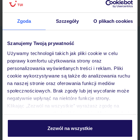
myTUI
Zgoda
Szczegóły
O plikach cookies
Zapisz się do newslettera
Szanujemy Twoją prywatność
IMIĘ*
Używamy technologii takich jak pliki cookie w celu
poprawy komfortu użytkowania strony oraz
E-MAIL*
personalizowania wyświetlanych treści i reklam. Pliki
cookie wykorzystywane są także do analizowania ruchu
na naszej stronie oraz oferowania funkcji mediów
Wyrażam zgodę na przetwarzanie danych osobowych przez TUI
społecznościowych. Brak zgody lub jej wycofanie może
Poland Sp. z o.o. i TUI Poland Dystrybucja Sp. z o.o. w celach
marketingowych, w zakresie oraz celu wskazanym w
„Informacji o
negatywnie wpłynąć na niektóre funkcje strony.
przetwarzaniu danych osobowych”
, poprzez elektroniczną formę
Klikając „Zezwól na wszystkie” wyrażasz zgodę na
komunikacji (e-mail), także z użyciem tzw. automatycznych
umieszczenie wszystkich plików cookie. Możesz jednak
systemów wywołujących.
personalizować swój wybór wchodząc w zakładkę
Zapisz się
„Szczegóły”
Zezwól na wszystkie
Szczegółowe informacje o plikach cookie znajdziesz