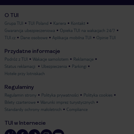
O TUI
Grupa TUI
TUI Poland
Kariera
Kontakt
Gwarancja ubezpieczeniowa
Opieka TUI na wakacjach 24/7
TUI.cz
Dane osobowe
Aplikacja mobilna TUI
Opinie TUI
Przydatne informacje
Podróż z TUI
Wakacje samolotem
Reklamacje
Status reklamacji
Ubezpieczenia
Parkingi
Hotele przy lotniskach
Regulaminy
Regulamin strony
Polityka prywatności
Polityka cookies
Bilety czarterowe
Warunki imprez turystycznych
Standardy ochrony małoletnich
Compliance
TUI w Internecie