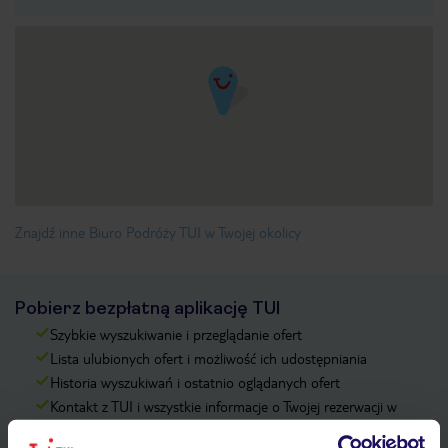
Znajdź inne Biuro Podróży TUI w Twojej okolicy
Pobierz bezpłatną aplikację TUI
Szybkie wyszukiwanie i przeglądanie ofert
Lista ulubionych ofert i możliwość ich udostępniania
Historia wyszukiwań i ostatnio oglądanych ofert
Kontakt z TUI i wszystkie informacje o Twojej rezerwacji w
myTUI