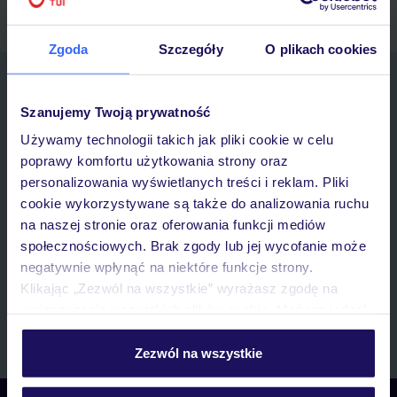
Zgoda
Szczegóły
O plikach cookies
Zapisz się do newslettera
IMIĘ*
Szanujemy Twoją prywatność
Używamy technologii takich jak pliki cookie w celu
poprawy komfortu użytkowania strony oraz
E-MAIL*
personalizowania wyświetlanych treści i reklam. Pliki
cookie wykorzystywane są także do analizowania ruchu
Wyrażam zgodę na przetwarzanie danych osobowych przez TUI
na naszej stronie oraz oferowania funkcji mediów
Poland Sp. z o.o. i TUI Poland Dystrybucja Sp. z o.o. w celach
społecznościowych. Brak zgody lub jej wycofanie może
marketingowych, w zakresie oraz celu wskazanym w
„Informacji o
negatywnie wpłynąć na niektóre funkcje strony.
przetwarzaniu danych osobowych”
, poprzez elektroniczną formę
Klikając „Zezwól na wszystkie” wyrażasz zgodę na
komunikacji (e-mail), także z użyciem tzw. automatycznych
systemów wywołujących.
umieszczenie wszystkich plików cookie. Możesz jednak
personalizować swój wybór wchodząc w zakładkę
Zapisz się
„Szczegóły”
Zezwól na wszystkie
Szczegółowe informacje o plikach cookie znajdziesz
w
polityce plików cookies
oraz
polityce prywatności
.