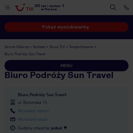
30
1
lat
|
numer
w Polsce
Pokaż wyszukiwarkę
Strona Główna
Kontakt
Biura TUI
Świętochłowice
Biuro Podróży Sun Travel
MENU
Biuro Podróży Sun Travel
Biuro Podróży Sun Travel
ul. Bytomska 15
Wyświetl numer
Wyświetl email
nute
Godziny otwarcia
:
pokaż