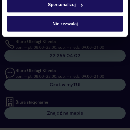
Spersonalizuj
Skontaktuj się z nami
Telefoniczne Centrum Rezerwacji
pon. – pt. 08:00–22:00, sob. – niedz. 09:00–21:00
Nie zezwalaj
22 270 31 20
Biuro Obsługi Klienta
pon. – pt. 08:00–22:00, sob. – niedz. 09:00–21:00
22 255 04 02
Biuro Obsługi Klienta
pon. – pt. 08:00–22:00, sob. – niedz. 09:00–21:00
Czat w myTUI
Biura stacjonarne
Znajdź na mapie