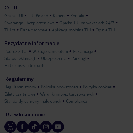
O TUI
Grupa TUI
TUI Poland
Kariera
Kontakt
Gwarancja ubezpieczeniowa
Opieka TUI na wakacjach 24/7
TUI.cz
Dane osobowe
Aplikacja mobilna TUI
Opinie TUI
Przydatne informacje
Podróż z TUI
Wakacje samolotem
Reklamacje
Status reklamacji
Ubezpieczenia
Parkingi
Hotele przy lotniskach
Regulaminy
Regulamin strony
Polityka prywatności
Polityka cookies
Bilety czarterowe
Warunki imprez turystycznych
Standardy ochrony małoletnich
Compliance
TUI w Internecie