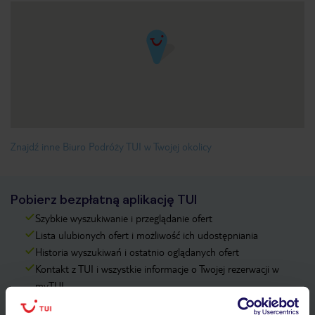
Znajdź inne Biuro Podróży TUI w Twojej okolicy
Pobierz bezpłatną aplikację TUI
Szybkie wyszukiwanie i przeglądanie ofert
Lista ulubionych ofert i możliwość ich udostępniania
Historia wyszukiwań i ostatnio oglądanych ofert
Kontakt z TUI i wszystkie informacje o Twojej rezerwacji w
myTUI