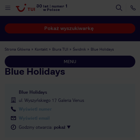
30
1
lat
|
numer
w Polsce
Pokaż wyszukiwarkę
Strona Główna
Kontakt
Biura TUI
Świdnik
Blue Holidays
MENU
Blue Holidays
Blue Holidays
ul. Wyszyńskiego 17 Galeria Venus
Wyświetl numer
Wyświetl email
Godziny otwarcia
:
pokaż
nute