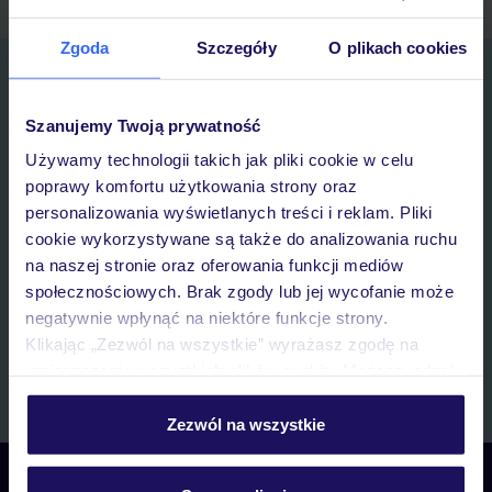
Zgoda
Szczegóły
O plikach cookies
Zapisz się do newslettera
IMIĘ*
Szanujemy Twoją prywatność
Używamy technologii takich jak pliki cookie w celu
E-MAIL*
poprawy komfortu użytkowania strony oraz
personalizowania wyświetlanych treści i reklam. Pliki
cookie wykorzystywane są także do analizowania ruchu
Wyrażam zgodę na przetwarzanie danych osobowych przez TUI
na naszej stronie oraz oferowania funkcji mediów
Poland Sp. z o.o. i TUI Poland Dystrybucja Sp. z o.o. w celach
marketingowych, w zakresie oraz celu wskazanym w
„Informacji o
społecznościowych. Brak zgody lub jej wycofanie może
przetwarzaniu danych osobowych”
, poprzez elektroniczną formę
negatywnie wpłynąć na niektóre funkcje strony.
komunikacji (e-mail), także z użyciem tzw. automatycznych
Klikając „Zezwól na wszystkie” wyrażasz zgodę na
systemów wywołujących.
umieszczenie wszystkich plików cookie. Możesz jednak
Zapisz się
personalizować swój wybór wchodząc w zakładkę
„Szczegóły”
Zezwól na wszystkie
Szczegółowe informacje o plikach cookie znajdziesz
w
polityce plików cookies
oraz
polityce prywatności
.
Skontaktuj się z nami