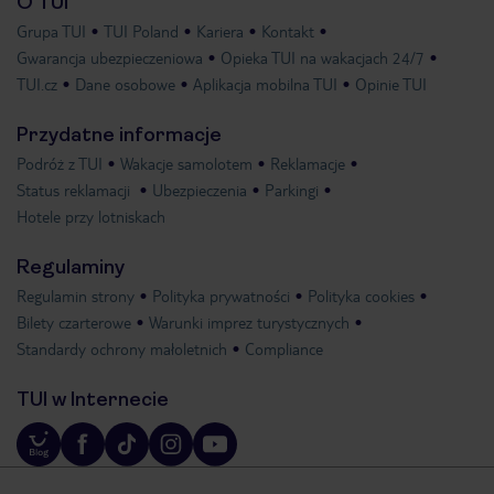
O TUI
Grupa TUI
TUI Poland
Kariera
Kontakt
Gwarancja ubezpieczeniowa
Opieka TUI na wakacjach 24/7
TUI.cz
Dane osobowe
Aplikacja mobilna TUI
Opinie TUI
Przydatne informacje
Podróż z TUI
Wakacje samolotem
Reklamacje
Status reklamacji
Ubezpieczenia
Parkingi
Hotele przy lotniskach
Regulaminy
Regulamin strony
Polityka prywatności
Polityka cookies
Bilety czarterowe
Warunki imprez turystycznych
Standardy ochrony małoletnich
Compliance
TUI w Internecie