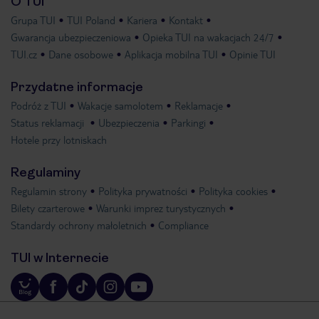
O TUI
Grupa TUI
TUI Poland
Kariera
Kontakt
Gwarancja ubezpieczeniowa
Opieka TUI na wakacjach 24/7
TUI.cz
Dane osobowe
Aplikacja mobilna TUI
Opinie TUI
Przydatne informacje
Podróż z TUI
Wakacje samolotem
Reklamacje
Status reklamacji
Ubezpieczenia
Parkingi
Hotele przy lotniskach
Regulaminy
Regulamin strony
Polityka prywatności
Polityka cookies
Bilety czarterowe
Warunki imprez turystycznych
Standardy ochrony małoletnich
Compliance
TUI w Internecie