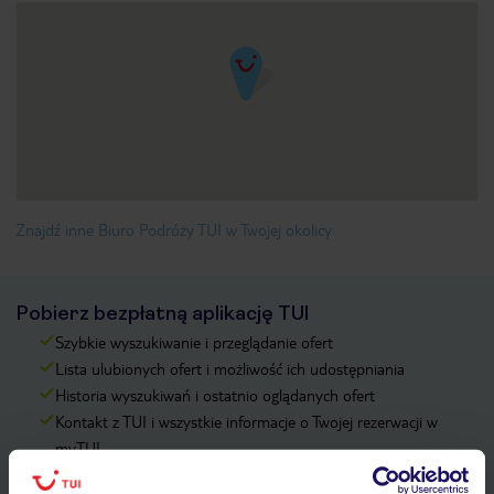
Znajdź inne Biuro Podróży TUI w Twojej okolicy
Pobierz bezpłatną aplikację TUI
Szybkie wyszukiwanie i przeglądanie ofert
Lista ulubionych ofert i możliwość ich udostępniania
Historia wyszukiwań i ostatnio oglądanych ofert
Kontakt z TUI i wszystkie informacje o Twojej rezerwacji w
myTUI