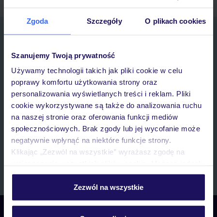
Zgoda
Szczegóły
O plikach cookies
Zapisz się do newslettera
IMIĘ*
Szanujemy Twoją prywatność
Używamy technologii takich jak pliki cookie w celu
E-MAIL*
poprawy komfortu użytkowania strony oraz
personalizowania wyświetlanych treści i reklam. Pliki
cookie wykorzystywane są także do analizowania ruchu
Wyrażam zgodę na przetwarzanie danych osobowych przez TUI
na naszej stronie oraz oferowania funkcji mediów
Poland Sp. z o.o. i TUI Poland Dystrybucja Sp. z o.o. w celach
marketingowych, w zakresie oraz celu wskazanym w
„Informacji o
społecznościowych. Brak zgody lub jej wycofanie może
przetwarzaniu danych osobowych”
, poprzez elektroniczną formę
negatywnie wpłynąć na niektóre funkcje strony.
komunikacji (e-mail), także z użyciem tzw. automatycznych
Klikając „Zezwól na wszystkie” wyrażasz zgodę na
systemów wywołujących.
umieszczenie wszystkich plików cookie. Możesz jednak
Zapisz się
personalizować swój wybór wchodząc w zakładkę
„Szczegóły”
Zezwól na wszystkie
Szczegółowe informacje o plikach cookie znajdziesz
w
polityce plików cookies
oraz
polityce prywatności
.
Skontaktuj się z nami