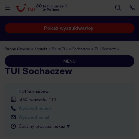
30
1
lat
|
numer
w Polsce
Pokaż wyszukiwarkę
Strona Główna
Kontakt
Biura TUI
Sochaczew
TUI Sochaczew
MENU
TUI Sochaczew
TUI Sochaczew
ul.Warszawaska 119
Wyświetl numer
Wyświetl email
Godziny otwarcia
:
pokaż
nute