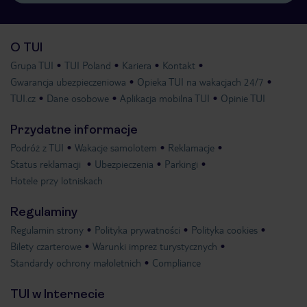
O TUI
Grupa TUI
TUI Poland
Kariera
Kontakt
Gwarancja ubezpieczeniowa
Opieka TUI na wakacjach 24/7
TUI.cz
Dane osobowe
Aplikacja mobilna TUI
Opinie TUI
Przydatne informacje
Podróż z TUI
Wakacje samolotem
Reklamacje
Status reklamacji
Ubezpieczenia
Parkingi
Hotele przy lotniskach
Regulaminy
Regulamin strony
Polityka prywatności
Polityka cookies
Bilety czarterowe
Warunki imprez turystycznych
Standardy ochrony małoletnich
Compliance
TUI w Internecie