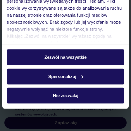
Kontakt z TUI i wszystkie informacje o Twojej rezerwacji w
personalizowania wyświetlanych treści i reklam. Pliki
myTUI
cookie wykorzystywane są także do analizowania ruchu
na naszej stronie oraz oferowania funkcji mediów
społecznościowych. Brak zgody lub jej wycofanie może
negatywnie wpłynąć na niektóre funkcje strony.
Klikając „Zezwól na wszystkie” wyrażasz zgodę na
Zapisz się do newslettera
umieszczenie wszystkich plików cookie. Możesz jednak
IMIĘ*
personalizować swój wybór wchodząc w zakładkę
„Szczegóły”
Zezwól na wszystkie
Szczegółowe informacje o plikach cookie znajdziesz
E-MAIL*
w
polityce plików cookies
oraz
polityce prywatności
.
Spersonalizuj
Wyrażam zgodę na przetwarzanie danych osobowych przez TUI
Poland Sp. z o.o. i TUI Poland Dystrybucja Sp. z o.o. w celach
Nie zezwalaj
marketingowych, w zakresie oraz celu wskazanym w
„Informacji o
przetwarzaniu danych osobowych”
, poprzez elektroniczną formę
komunikacji (e-mail), także z użyciem tzw. automatycznych
systemów wywołujących.
Zapisz się