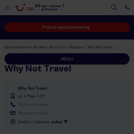
30
1
lat
|
numer
w Polsce
Pokaż wyszukiwarkę
Strona Główna
Kontakt
Biura TUI
Rzeszów
Why Not Travel
MENU
Why Not Travel
Why Not Travel
ul. 3 Maja 14/1
Wyświetl numer
Wyświetl email
Godziny otwarcia
:
pokaż
nute