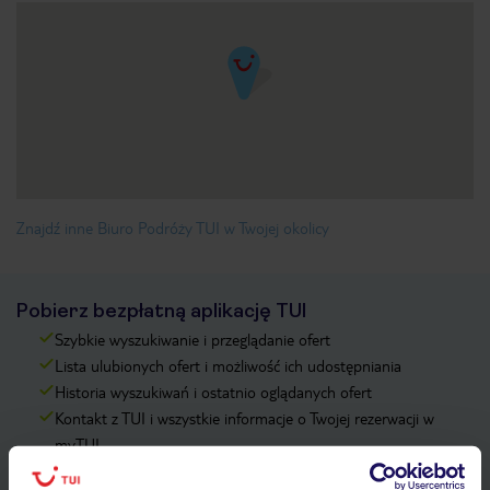
Znajdź inne Biuro Podróży TUI w Twojej okolicy
Pobierz bezpłatną aplikację TUI
Szybkie wyszukiwanie i przeglądanie ofert
Lista ulubionych ofert i możliwość ich udostępniania
Historia wyszukiwań i ostatnio oglądanych ofert
Kontakt z TUI i wszystkie informacje o Twojej rezerwacji w
myTUI