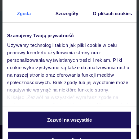
Zgoda
Szczegóły
O plikach cookies
Zapisz się do newslettera
IMIĘ*
Szanujemy Twoją prywatność
Używamy technologii takich jak pliki cookie w celu
E-MAIL*
poprawy komfortu użytkowania strony oraz
personalizowania wyświetlanych treści i reklam. Pliki
cookie wykorzystywane są także do analizowania ruchu
Wyrażam zgodę na przetwarzanie danych osobowych przez TUI
na naszej stronie oraz oferowania funkcji mediów
Poland Sp. z o.o. i TUI Poland Dystrybucja Sp. z o.o. w celach
marketingowych, w zakresie oraz celu wskazanym w
„Informacji o
społecznościowych. Brak zgody lub jej wycofanie może
przetwarzaniu danych osobowych”
, poprzez elektroniczną formę
negatywnie wpłynąć na niektóre funkcje strony.
komunikacji (e-mail), także z użyciem tzw. automatycznych
Klikając „Zezwól na wszystkie” wyrażasz zgodę na
systemów wywołujących.
umieszczenie wszystkich plików cookie. Możesz jednak
Zapisz się
personalizować swój wybór wchodząc w zakładkę
„Szczegóły”
Zezwól na wszystkie
Szczegółowe informacje o plikach cookie znajdziesz
w
polityce plików cookies
oraz
polityce prywatności
.
Skontaktuj się z nami