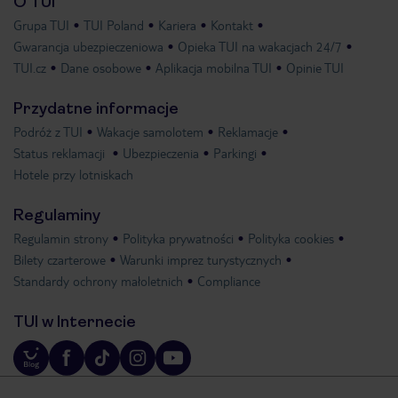
O TUI
Grupa TUI
TUI Poland
Kariera
Kontakt
Gwarancja ubezpieczeniowa
Opieka TUI na wakacjach 24/7
TUI.cz
Dane osobowe
Aplikacja mobilna TUI
Opinie TUI
Przydatne informacje
Podróż z TUI
Wakacje samolotem
Reklamacje
Status reklamacji
Ubezpieczenia
Parkingi
Hotele przy lotniskach
Regulaminy
Regulamin strony
Polityka prywatności
Polityka cookies
Bilety czarterowe
Warunki imprez turystycznych
Standardy ochrony małoletnich
Compliance
TUI w Internecie