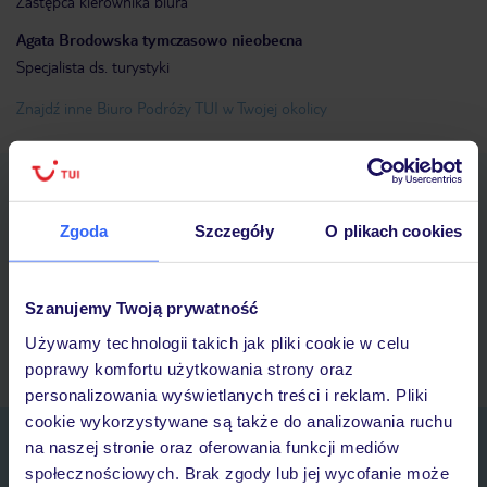
Zastępca kierownika biura
Agata
Brodowska tymczasowo nieobecna
Specjalista ds. turystyki
Znajdź inne Biuro Podróży TUI w Twojej okolicy
Pobierz bezpłatną aplikację TUI
Szybkie wyszukiwanie i przeglądanie ofert
Zgoda
Szczegóły
O plikach cookies
Lista ulubionych ofert i możliwość ich udostępniania
Historia wyszukiwań i ostatnio oglądanych ofert
Kontakt z TUI i wszystkie informacje o Twojej rezerwacji w
Szanujemy Twoją prywatność
myTUI
Używamy technologii takich jak pliki cookie w celu
poprawy komfortu użytkowania strony oraz
personalizowania wyświetlanych treści i reklam. Pliki
cookie wykorzystywane są także do analizowania ruchu
Zapisz się do newslettera
na naszej stronie oraz oferowania funkcji mediów
IMIĘ*
społecznościowych. Brak zgody lub jej wycofanie może