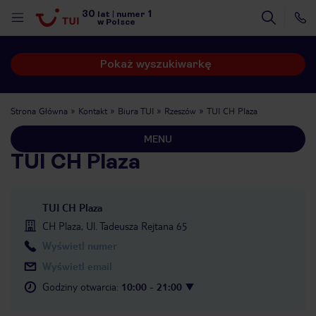
30
1
lat
|
numer
w Polsce
Pokaż wyszukiwarkę
Strona Główna
Kontakt
Biura TUI
Rzeszów
TUI CH Plaza
MENU
TUI CH Plaza
TUI CH Plaza
CH Plaza, Ul. Tadeusza Rejtana 65
Wyświetl numer
Wyświetl email
Godziny otwarcia
:
10:00 - 21:00
nute