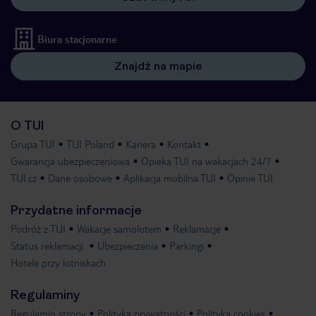
Biura stacjonarne
Znajdź na mapie
O TUI
Grupa TUI
TUI Poland
Kariera
Kontakt
Gwarancja ubezpieczeniowa
Opieka TUI na wakacjach 24/7
TUI.cz
Dane osobowe
Aplikacja mobilna TUI
Opinie TUI
Przydatne informacje
Podróż z TUI
Wakacje samolotem
Reklamacje
Status reklamacji
Ubezpieczenia
Parkingi
Hotele przy lotniskach
Regulaminy
Regulamin strony
Polityka prywatności
Polityka cookies