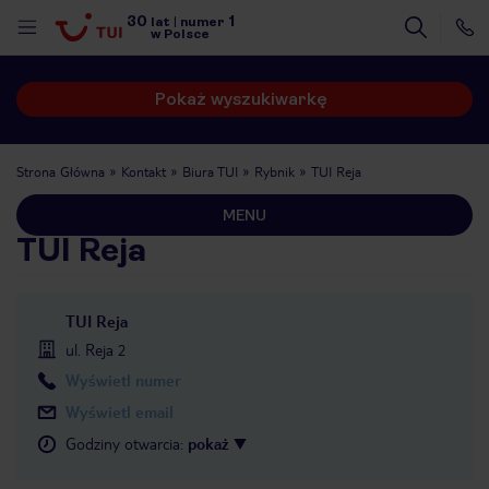
30
1
lat
|
numer
w Polsce
Pokaż wyszukiwarkę
Strona Główna
Kontakt
Biura TUI
Rybnik
TUI Reja
MENU
TUI Reja
TUI Reja
ul. Reja 2
Wyświetl numer
Wyświetl email
Godziny otwarcia
:
pokaż
nute