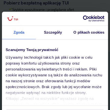
Pobierz bezpłatną aplikację TUI
Szybkie wyszukiwanie i przeglądanie ofert
Lista ulubionych ofert i możliwość ich udostępniania
Historia wyszukiwań i ostatnio oglądanych ofert
Kontakt z TUI i wszystkie informacje o Twojej rezerwacji w
Zgoda
Szczegóły
O plikach cookies
myTUI
Szanujemy Twoją prywatność
Używamy technologii takich jak pliki cookie w celu
Zapisz się do newslettera
poprawy komfortu użytkowania strony oraz
IMIĘ*
personalizowania wyświetlanych treści i reklam. Pliki
cookie wykorzystywane są także do analizowania ruchu
na naszej stronie oraz oferowania funkcji mediów
E-MAIL*
społecznościowych. Brak zgody lub jej wycofanie może
negatywnie wpłynąć na niektóre funkcje strony.
Wyrażam zgodę na przetwarzanie danych osobowych przez TUI
Klikając „Zezwól na wszystkie” wyrażasz zgodę na
Poland Sp. z o.o. i TUI Poland Dystrybucja Sp. z o.o. w celach
umieszczenie wszystkich plików cookie. Możesz jednak
marketingowych, w zakresie oraz celu wskazanym w
„Informacji o