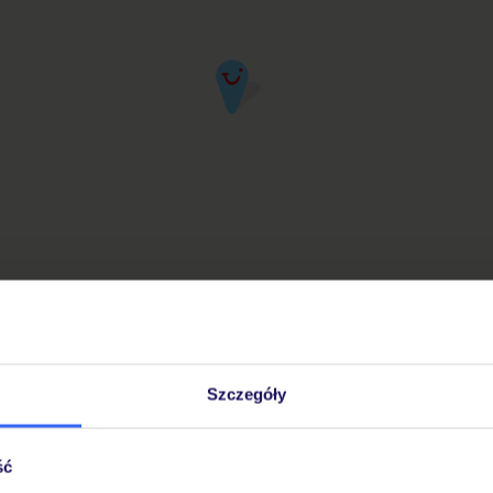
a lat bardziej będziesz żałował, tego czego nie zrobiłeś, niż tego co zrobiłe
opuść bezpieczną przystań. Złap w żagle pomyślne wiatry. Podróżuj. Żyj. O
Szczegóły
iuro Podróży TUI w Twojej okolicy
ść