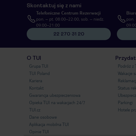
Skontaktuj się z nami
Telefoniczne Centrum Rezerwacji
Biur
pon. – pt. 08:00–22:00, sob. – niedz.
pon. 
09:00–21:00
09:0
22 270 31 20
O TUI
Przydat
Grupa TUI
Podróż z 
TUI Poland
Wakacje 
Kariera
Reklamac
Kontakt
Status re
Gwarancja ubezpieczeniowa
Ubezpiecz
Opieka TUI na wakacjach 24/7
Parkingi
TUI.cz
Hotele pr
Dane osobowe
Aplikacja mobilna TUI
Opinie TUI