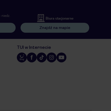
 niedz.
Biura stacjonarne
Znajdź na mapie
TUI w Internecie