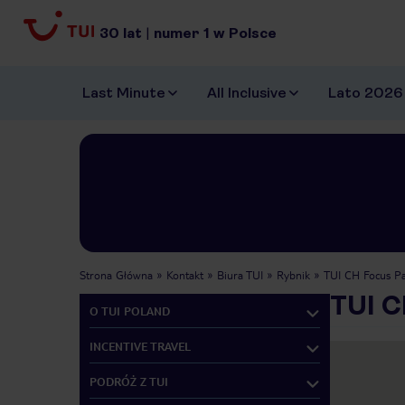
30
lat
|
numer
1
w Polsce
Last Minute
All Inclusive
Lato 2026
Strona Główna
Kontakt
Biura TUI
Rybnik
TUI CH Focus Pa
TUI C
O TUI POLAND
INCENTIVE TRAVEL
PODRÓŻ Z TUI