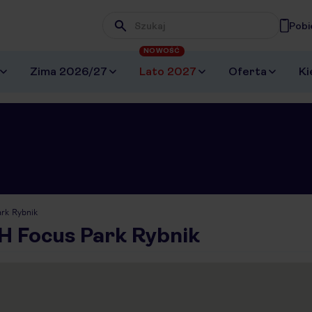
Pobi
Wpisz frazę, której szukasz
NOWOŚĆ
Zima 2026/27
Lato 2027
Oferta
Ki
rk Rybnik
H Focus Park Rybnik