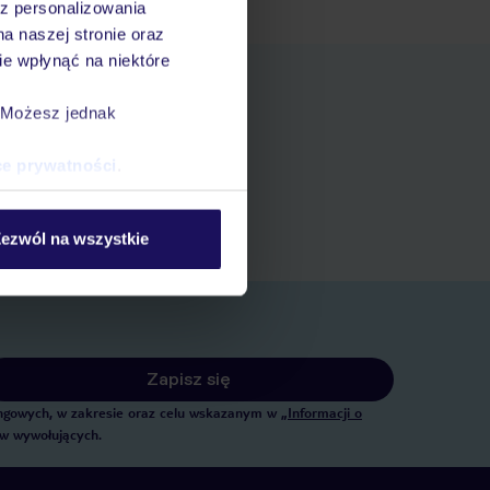
az personalizowania
na naszej stronie oraz
e wpłynąć na niektóre
. Możesz jednak
pniania
ce prywatności
.
ert
 rezerwacji w myTUI
ezwól na wszystkie
Zapisz się
tingowych, w zakresie oraz celu wskazanym w
„Informacji o
ów wywołujących.