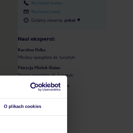
Wyświetl numer
Wyświetl email
Godziny otwarcia
:
pokaż
Nasi eksperci
:
Karolina
Pełka
Młodszy specjalista ds. turystyki
Patrycja
Miełek-Bażan
Starszy specjalista ds. turystyki
Karolina
Lepiarczyk-Bierza
ś. Więc
Kierownik biura
dkrywaj "-
Paulina
Słodzinka-Perenc
O plikach cookies
Zastępca kierownika biura
Julia
Brawańska
Specjalista ds. turystyki