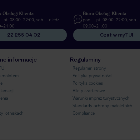
o Obsługi Klienta
Biuro Obsługi Klienta
– pt. 08:00–22:00, sob. – niedz.
pon. – pt. 08:00–22:00, sob. –
0–21:00
09:00–21:00
22 255 04 02
Czat w myTUI
ne informacje
Regulaminy
TUI
Regulamin strony
samolotem
Polityka prywatności
je
Polityka cookies
klamacji
Bilety czarterowe
enia
Warunki imprez turystycznych
Standardy ochrony małoletnich
zy lotniskach
Compliance