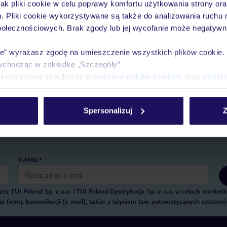
jak pliki cookie w celu poprawy komfortu użytkowania strony or
m. Pliki cookie wykorzystywane są także do analizowania ruchu 
połecznościowych. Brak zgody lub jej wycofanie może negatywni
Pobierz bezpłatną aplikację TUI
ie” wyrażasz zgodę na umieszczenie wszystkich plików cookie
Szybkie wyszukiwanie i przeglądanie ofert
wchodząc w zakładkę „Szczegóły”
Lista ulubionych ofert i możliwość ich udostę
ikach cookie znajdziesz w
polityce plików cookies
oraz
polity
Historia wyszukiwań i ostatnio oglądanych of
Kontakt z TUI i wszystkie informacje o Twojej
Spersonalizuj
Z
E-MAIL*
 TUI Poland Sp. z o.o. i TUI Poland Dystrybucja Sp. z o.o. w celach marke
zną formę komunikacji (e-mail), także z użyciem tzw. automatycznych system