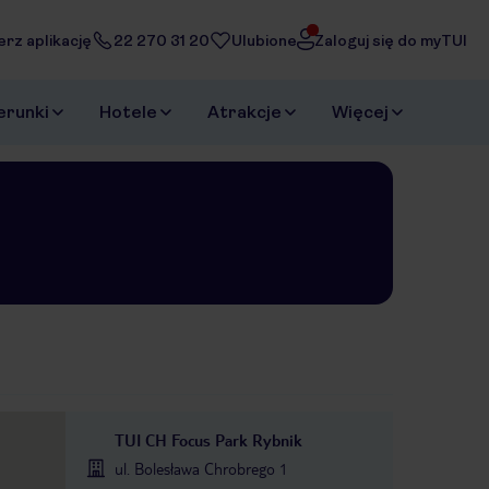
erz aplikację
22 270 31 20
Ulubione
Zaloguj się do myTUI
erunki
Hotele
Atrakcje
Więcej
TUI CH Focus Park Rybnik
ul. Bolesława Chrobrego 1