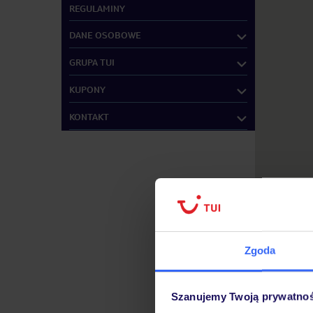
REGULAMINY
DANE OSOBOWE
GRUPA TUI
KUPONY
KONTAKT
"Za dwadzieści
odwiąż liny, 
Mark Twain
Zgoda
Znajdź inne B
Szanujemy Twoją prywatno