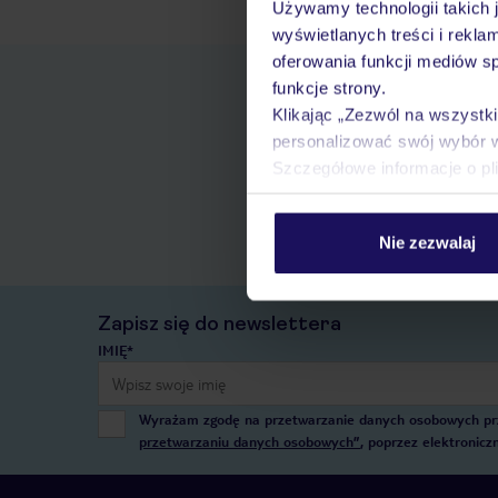
Używamy technologii takich 
wyświetlanych treści i rekla
oferowania funkcji mediów s
funkcje strony.
Klikając „Zezwól na wszystk
personalizować swój wybór 
Szczegółowe informacje o pl
Nie zezwalaj
Zapisz się do newslettera
IMIĘ*
Wyrażam zgodę na przetwarzanie danych osobowych przez
przetwarzaniu danych osobowych”
, poprzez elektronic