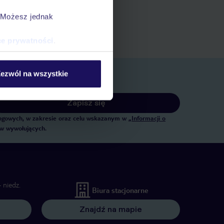
ert
. Możesz jednak
 rezerwacji w myTUI
ce prywatności
.
ezwól na wszystkie
Zapisz się
tingowych, w zakresie oraz celu wskazanym w
„Informacji o
ów wywołujących.
 niedz.
Biura stacjonarne
Znajdź na mapie