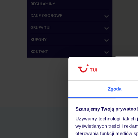
REGULAMINY
DANE OSOBOWE
GRUPA TUI
KUPONY
KONTAKT
Zgoda
Znajdź inne B
Szanujemy Twoją prywatno
Używamy technologii takich 
wyświetlanych treści i rekla
oferowania funkcji mediów s