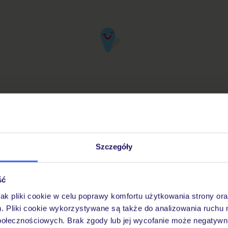
Szczegóły
iuro Podróży TUI w Twojej okolicy
ść
jak pliki cookie w celu poprawy komfortu użytkowania strony or
Pobierz bezpłatną aplikację TUI
m. Pliki cookie wykorzystywane są także do analizowania ruchu 
Szybkie wyszukiwanie i przeglądanie ofert
połecznościowych. Brak zgody lub jej wycofanie może negatywni
Lista ulubionych ofert i możliwość ich udostę