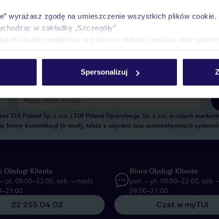
Historia wyszukiwań i ostatnio oglądanych of
ie” wyrażasz zgodę na umieszczenie wszystkich plików cookie
Kontakt z TUI i wszystkie informacje o Twojej
wchodząc w zakładkę „Szczegóły”
ikach cookie znajdziesz w
polityce plików cookies
oraz
polity
Spersonalizuj
Z
E-MAIL*
 TUI Poland Sp. z o.o. i TUI Poland Dystrybucja Sp. z o.o. w celach marke
zną formę komunikacji (e-mail), także z użyciem tzw. automatycznych system
o Obsługi Klienta
Biuro Obsługi Klienta
– pt. 08:00–22:00, sob. – niedz.
pon. – pt. 08:00–22:00, sob. –
0–21:00
09:00–21:00
22 255 04 02
Czat w myTUI