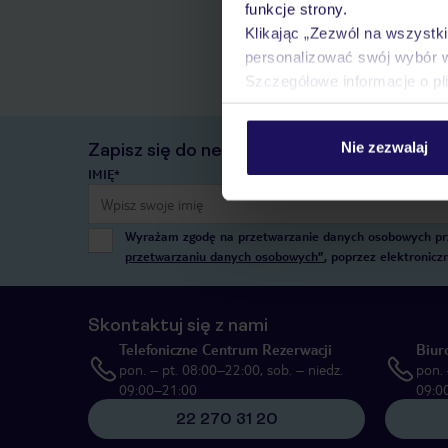
funkcje strony.
Klikając „Zezwól na wszystk
personalizować swój wybór 
Szczegółowe informacje o pl
Nie zezwalaj
Zapisz się do newslettera
IMIĘ*
Wyrażam zgodę na przetwarzanie danych osobowych przez
przetwarzaniu danych osobowych”
, poprzez elektronic
Skontaktuj się z nami
Telefoniczne Centrum Rezerwacji
Biur
pon. – pt. 08:00–22:00, sob. – niedz.
pon. 
09:00–21:00
09:0
22 270 31 20