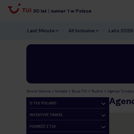
30
lat
|
numer
1
w Polsce
Last Minute
All Inclusive
Lato 2026
Strona Główna
Kontakt
Biura TUI
Rudnik
Agencja Turystyc
Agenc
O TUI POLAND
INCENTIVE TRAVEL
PODRÓŻ Z TUI