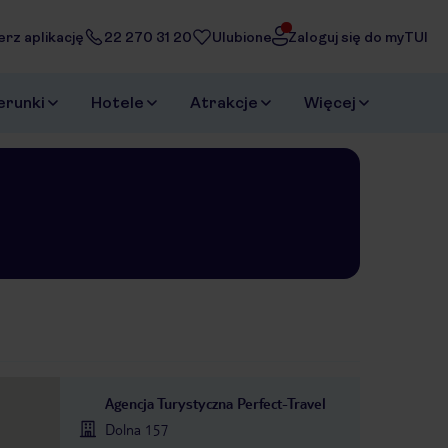
erz aplikację
22 270 31 20
Ulubione
Zaloguj się do myTUI
erunki
Hotele
Atrakcje
Więcej
Agencja Turystyczna Perfect-Travel
Dolna 157