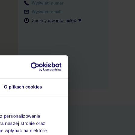
Wyświetl numer
Wyświetl email
Godziny otwarcia
:
pokaż
O plikach cookies
az personalizowania
na naszej stronie oraz
e wpłynąć na niektóre
pniania