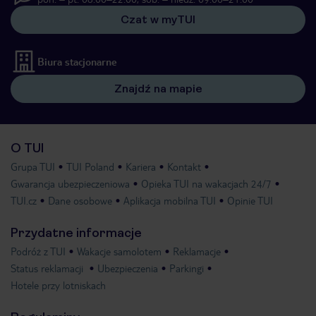
Czat w myTUI
Biura stacjonarne
Znajdź na mapie
O TUI
Grupa TUI
TUI Poland
Kariera
Kontakt
Gwarancja ubezpieczeniowa
Opieka TUI na wakacjach 24/7
TUI.cz
Dane osobowe
Aplikacja mobilna TUI
Opinie TUI
Przydatne informacje
Podróż z TUI
Wakacje samolotem
Reklamacje
Status reklamacji
Ubezpieczenia
Parkingi
Hotele przy lotniskach