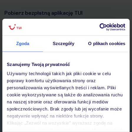
Pobierz bezpłatną aplikację TUI
Szybkie wyszukiwanie i przeglądanie ofert
Lista ulubionych ofert i możliwość ich udostępniania
Historia wyszukiwań i ostatnio oglądanych ofert
Kontakt z TUI i wszystkie informacje o Twojej rezerwacji w
Zgoda
Szczegóły
O plikach cookies
myTUI
Szanujemy Twoją prywatność
Używamy technologii takich jak pliki cookie w celu
poprawy komfortu użytkowania strony oraz
Zapisz się do newslettera
personalizowania wyświetlanych treści i reklam. Pliki
IMIĘ*
cookie wykorzystywane są także do analizowania ruchu
na naszej stronie oraz oferowania funkcji mediów
społecznościowych. Brak zgody lub jej wycofanie może
E-MAIL*
negatywnie wpłynąć na niektóre funkcje strony.
Klikając „Zezwól na wszystkie” wyrażasz zgodę na
Wyrażam zgodę na przetwarzanie danych osobowych przez TUI
umieszczenie wszystkich plików cookie. Możesz jednak