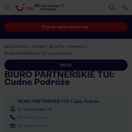
30
1
lat
|
numer
w Polsce
Pokaż wyszukiwarkę
Strona Główna
Kontakt
Biura TUI
Rokietnica
BIURO PARTNERSKIE TUI: Cudne Podróże
MENU
BIURO PARTNERSKIE TUI:
Cudne Podróże
BIURO PARTNERSKIE TUI: Cudne Podróże
ul. Szamotulska 18
Wyświetl numer
nute
Wyświetl email