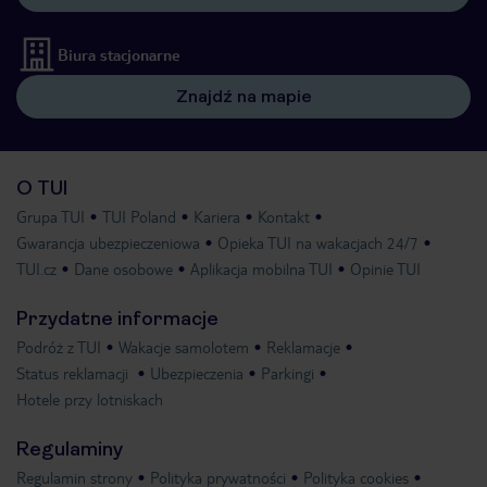
Biura stacjonarne
Znajdź na mapie
O TUI
Grupa TUI
TUI Poland
Kariera
Kontakt
Gwarancja ubezpieczeniowa
Opieka TUI na wakacjach 24/7
TUI.cz
Dane osobowe
Aplikacja mobilna TUI
Opinie TUI
Przydatne informacje
Podróż z TUI
Wakacje samolotem
Reklamacje
Status reklamacji
Ubezpieczenia
Parkingi
Hotele przy lotniskach
Regulaminy
Regulamin strony
Polityka prywatności
Polityka cookies