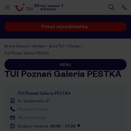
30
1
lat
|
numer
w Polsce
Pokaż wyszukiwarkę
Strona Główna
Kontakt
Biura TUI
Poznań
TUI Poznań Galeria PESTKA
MENU
TUI Poznań Galeria PESTKA
TUI Poznań Galeria PESTKA
Al. Solidarności 47
Wyświetl numer
Wyświetl email
nute
Godziny otwarcia
:
09:00 - 21:00