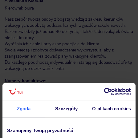
Aleksandra
Kołacha
Kierownik biura
Nasz zespół tworzą osoby z bogatą wiedzą z zakresu kierunków
wakacyjnych, zdobytą podczas licznych wyjazdów szkoleniowych.
Razem zwiedziły już ponad 40 destynacji, także żaden zakątek świata
nie jest im obcy.
Wyróżnia ich ciepłe i przyjazne podejście do klienta.
Swoją wiedzę i zdobyte doświadczenie wykorzystują, aby z
zaangażowaniem realizować plany wakacyjne klientów.
Do każdego podchodzą indywidualnie i starają się dopasować ofertę
wakacyjną do oczekiwań klienta.
Numery kontaktowe:
kom.: 509 236 525
kom.: 513 091 918
kom.: 722 002 423
Zgoda
Szczegóły
O plikach cookies
Znajdź inne Biuro Podróży TUI w Twojej okolicy
Szanujemy Twoją prywatność