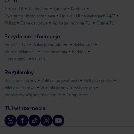
O TUI
Grupa TUI
TUI Poland
Kariera
Kontakt
Gwarancja ubezpieczeniowa
Opieka TUI na wakacjach 24/7
TUI.cz
Dane osobowe
Aplikacja mobilna TUI
Opinie TUI
Przydatne informacje
Podróż z TUI
Wakacje samolotem
Reklamacje
Status reklamacji
Ubezpieczenia
Parkingi
Hotele przy lotniskach
Regulaminy
Regulamin strony
Polityka prywatności
Polityka cookies
Bilety czarterowe
Warunki imprez turystycznych
Standardy ochrony małoletnich
Compliance
TUI w Internecie