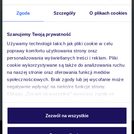
Zgoda
Szczegóły
O plikach cookies
Zapisz się do newslettera
IMIĘ*
Szanujemy Twoją prywatność
Używamy technologii takich jak pliki cookie w celu
E-MAIL*
poprawy komfortu użytkowania strony oraz
personalizowania wyświetlanych treści i reklam. Pliki
cookie wykorzystywane są także do analizowania ruchu
Wyrażam zgodę na przetwarzanie danych osobowych przez TUI
na naszej stronie oraz oferowania funkcji mediów
Poland Sp. z o.o. i TUI Poland Dystrybucja Sp. z o.o. w celach
marketingowych, w zakresie oraz celu wskazanym w
„Informacji o
społecznościowych. Brak zgody lub jej wycofanie może
przetwarzaniu danych osobowych”
, poprzez elektroniczną formę
negatywnie wpłynąć na niektóre funkcje strony.
komunikacji (e-mail), także z użyciem tzw. automatycznych
Klikając „Zezwól na wszystkie” wyrażasz zgodę na
systemów wywołujących.
umieszczenie wszystkich plików cookie. Możesz jednak
Zapisz się
personalizować swój wybór wchodząc w zakładkę
„Szczegóły”
Zezwól na wszystkie
Szczegółowe informacje o plikach cookie znajdziesz
w
polityce plików cookies
oraz
polityce prywatności
.
Skontaktuj się z nami