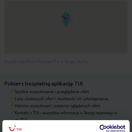
Znajdź inne Biuro Podróży TUI w Twojej okolicy
Pobierz bezpłatną aplikację TUI
Szybkie wyszukiwanie i przeglądanie ofert
Lista ulubionych ofert i możliwość ich udostępniania
Historia wyszukiwań i ostatnio oglądanych ofert
Kontakt z TUI i wszystkie informacje o Twojej rezerwacji w
myTUI