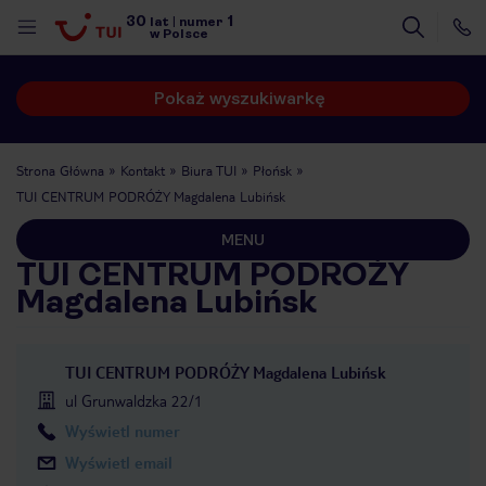
30
1
lat
|
numer
w Polsce
Pokaż wyszukiwarkę
Strona Główna
Kontakt
Biura TUI
Płońsk
TUI CENTRUM PODRÓŻY Magdalena Lubińsk
MENU
TUI CENTRUM PODRÓŻY
Magdalena Lubińsk
TUI CENTRUM PODRÓŻY Magdalena Lubińsk
ul Grunwaldzka 22/1
Wyświetl numer
nute
Wyświetl email