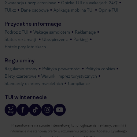
Gwarancja ubezpieczeniowa
Opieka TUI na wakacjach 24/7
TUI.cz
Dane osobowe
Aplikacja mobilna TUI
Opinie TUI
Przydatne informacje
Podróż z TUI
Wakacje samolotem
Reklamacje
Status reklamacji
Ubezpieczenia
Parkingi
Hotele przy lotniskach
Regulaminy
Regulamin strony
Polityka prywatności
Polityka cookies
Bilety czarterowe
Warunki imprez turystycznych
Standardy ochrony małoletnich
Compliance
TUI w Internecie
Prezentowane na stronie internetowej tui.pl ogłoszenia, reklamy, cenniki i
informacje nie stanowią oferty w rozumieniu przepisów Kodeksu Cywilnego.