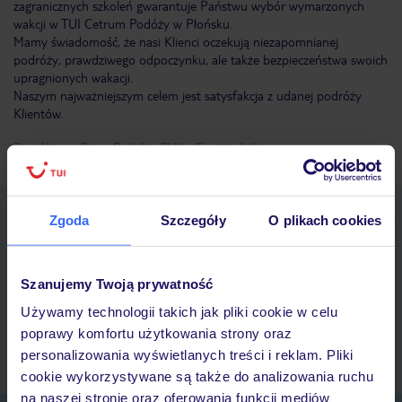
zagranicznych szkoleń gwarantuje Państwu wybór wymarzonych
wakcji w TUI Cetrum Podóży w Płońsku.
Mamy świadomość, że nasi Klienci oczekują niezapomnianej
podróży, prawdziwego odpoczynku, ale także bezpieczeństwa swoich
upragnionych wakacji.
Naszym najważniejszym celem jest satysfakcja z udanej podróży
Klientów.
Znajdź inne Biuro Podróży TUI w Twojej okolicy
Pobierz bezpłatną aplikację TUI
Zgoda
Szczegóły
O plikach cookies
Szybkie wyszukiwanie i przeglądanie ofert
Lista ulubionych ofert i możliwość ich udostępniania
Historia wyszukiwań i ostatnio oglądanych ofert
Szanujemy Twoją prywatność
Kontakt z TUI i wszystkie informacje o Twojej rezerwacji w
Używamy technologii takich jak pliki cookie w celu
myTUI
poprawy komfortu użytkowania strony oraz
personalizowania wyświetlanych treści i reklam. Pliki
cookie wykorzystywane są także do analizowania ruchu
na naszej stronie oraz oferowania funkcji mediów