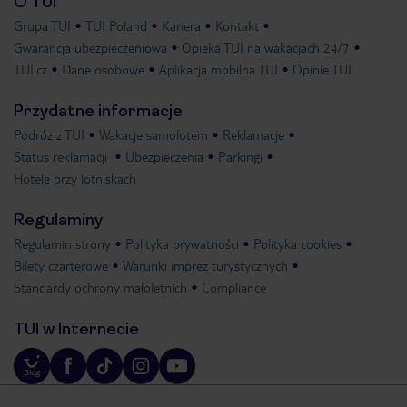
O TUI
Grupa TUI
TUI Poland
Kariera
Kontakt
Gwarancja ubezpieczeniowa
Opieka TUI na wakacjach 24/7
TUI.cz
Dane osobowe
Aplikacja mobilna TUI
Opinie TUI
Przydatne informacje
Podróż z TUI
Wakacje samolotem
Reklamacje
Status reklamacji
Ubezpieczenia
Parkingi
Hotele przy lotniskach
Regulaminy
Regulamin strony
Polityka prywatności
Polityka cookies
Bilety czarterowe
Warunki imprez turystycznych
Standardy ochrony małoletnich
Compliance
TUI w Internecie