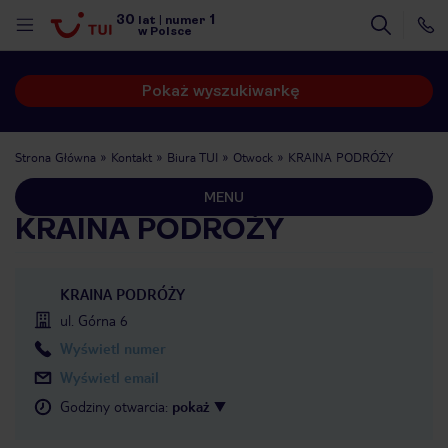
30
1
lat
|
numer
w Polsce
Pokaż wyszukiwarkę
Strona Główna
Kontakt
Biura TUI
Otwock
KRAINA PODRÓŻY
MENU
KRAINA PODRÓŻY
KRAINA PODRÓŻY
ul. Górna 6
Wyświetl numer
Wyświetl email
Godziny otwarcia
:
pokaż
nute