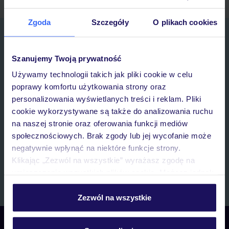
Zgoda
Szczegóły
O plikach cookies
Zapisz się do newslettera
IMIĘ*
Szanujemy Twoją prywatność
Używamy technologii takich jak pliki cookie w celu
E-MAIL*
poprawy komfortu użytkowania strony oraz
personalizowania wyświetlanych treści i reklam. Pliki
cookie wykorzystywane są także do analizowania ruchu
Wyrażam zgodę na przetwarzanie danych osobowych przez TUI
na naszej stronie oraz oferowania funkcji mediów
Poland Sp. z o.o. i TUI Poland Dystrybucja Sp. z o.o. w celach
marketingowych, w zakresie oraz celu wskazanym w
„Informacji o
społecznościowych. Brak zgody lub jej wycofanie może
przetwarzaniu danych osobowych”
, poprzez elektroniczną formę
negatywnie wpłynąć na niektóre funkcje strony.
komunikacji (e-mail), także z użyciem tzw. automatycznych
Klikając „Zezwól na wszystkie” wyrażasz zgodę na
systemów wywołujących.
umieszczenie wszystkich plików cookie. Możesz jednak
Zapisz się
personalizować swój wybór wchodząc w zakładkę
„Szczegóły”
Zezwól na wszystkie
Szczegółowe informacje o plikach cookie znajdziesz
w
polityce plików cookies
oraz
polityce prywatności
.
Skontaktuj się z nami