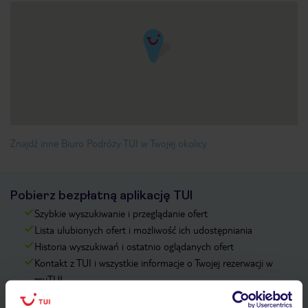
Znajdź inne Biuro Podróży TUI w Twojej okolicy
Pobierz bezpłatną aplikację TUI
Szybkie wyszukiwanie i przeglądanie ofert
Lista ulubionych ofert i możliwość ich udostępniania
Historia wyszukiwań i ostatnio oglądanych ofert
Kontakt z TUI i wszystkie informacje o Twojej rezerwacji w
myTUI