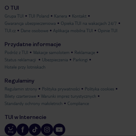
O TUI
Grupa TUI
TUI Poland
Kariera
Kontakt
Gwarancja ubezpieczeniowa
Opieka TUI na wakacjach 24/7
TUI.cz
Dane osobowe
Aplikacja mobilna TUI
Opinie TUI
Przydatne informacje
Podróż z TUI
Wakacje samolotem
Reklamacje
Status reklamacji
Ubezpieczenia
Parkingi
Hotele przy lotniskach
Regulaminy
Regulamin strony
Polityka prywatności
Polityka cookies
Bilety czarterowe
Warunki imprez turystycznych
Standardy ochrony małoletnich
Compliance
TUI w Internecie