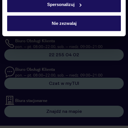
Spersonalizuj
Skontaktuj się z nami
Telefoniczne Centrum Rezerwacji
pon. – pt. 08:00–22:00, sob. – niedz. 09:00–21:00
Nie zezwalaj
22 270 31 20
Biuro Obsługi Klienta
pon. – pt. 08:00–22:00, sob. – niedz. 09:00–21:00
22 255 04 02
Biuro Obsługi Klienta
pon. – pt. 08:00–22:00, sob. – niedz. 09:00–21:00
Czat w myTUI
Biura stacjonarne
Znajdź na mapie