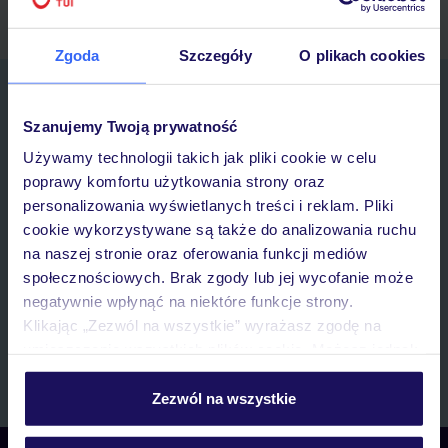
Zgoda
Szczegóły
O plikach cookies
Zapisz się do newslettera
IMIĘ*
Szanujemy Twoją prywatność
Używamy technologii takich jak pliki cookie w celu
poprawy komfortu użytkowania strony oraz
E-MAIL*
personalizowania wyświetlanych treści i reklam. Pliki
cookie wykorzystywane są także do analizowania ruchu
Wyrażam zgodę na przetwarzanie danych osobowych przez TUI
na naszej stronie oraz oferowania funkcji mediów
Poland Sp. z o.o. i TUI Poland Dystrybucja Sp. z o.o. w celach
społecznościowych. Brak zgody lub jej wycofanie może
marketingowych, w zakresie oraz celu wskazanym w
„Informacji o
negatywnie wpłynąć na niektóre funkcje strony.
przetwarzaniu danych osobowych”
, poprzez elektroniczną formę
Klikając „Zezwól na wszystkie” wyrażasz zgodę na
komunikacji (e-mail), także z użyciem tzw. automatycznych
systemów wywołujących.
umieszczenie wszystkich plików cookie. Możesz jednak
personalizować swój wybór wchodząc w zakładkę
Zapisz się
„Szczegóły”
Zezwól na wszystkie
Szczegółowe informacje o plikach cookie znajdziesz
w
polityce plików cookies
oraz
polityce prywatności
.