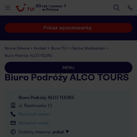
30
1
lat
|
numer
w Polsce
Pokaż wyszukiwarkę
Strona Główna
Kontakt
Biura TUI
Ostrów Wielkopolski
Biuro Podróży ALCO TOURS
MENU
Biuro Podróży ALCO TOURS
Biuro Podróży ALCO TOURS
ul. Raszkowska 33
Wyświetl numer
Wyświetl email
nute
Godziny otwarcia
:
pokaż