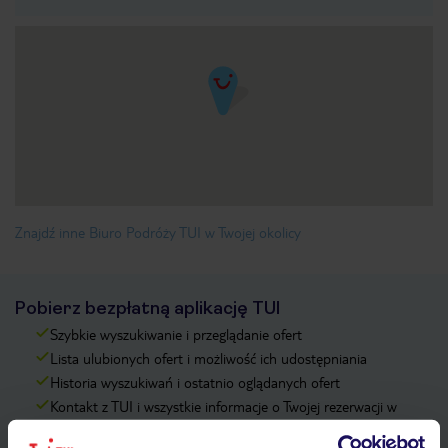
Znajdź inne Biuro Podróży TUI w Twojej okolicy
Pobierz bezpłatną aplikację TUI
Szybkie wyszukiwanie i przeglądanie ofert
Lista ulubionych ofert i możliwość ich udostępniania
Historia wyszukiwań i ostatnio oglądanych ofert
Kontakt z TUI i wszystkie informacje o Twojej rezerwacji w
myTUI