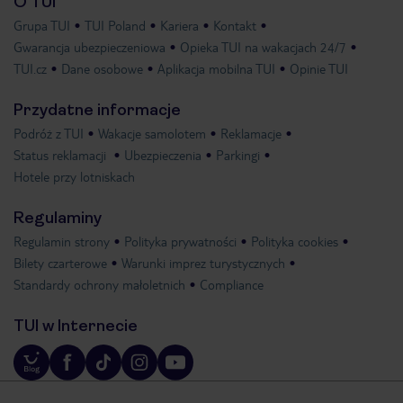
O TUI
Grupa TUI
TUI Poland
Kariera
Kontakt
Gwarancja ubezpieczeniowa
Opieka TUI na wakacjach 24/7
TUI.cz
Dane osobowe
Aplikacja mobilna TUI
Opinie TUI
Przydatne informacje
Podróż z TUI
Wakacje samolotem
Reklamacje
Status reklamacji
Ubezpieczenia
Parkingi
Hotele przy lotniskach
Regulaminy
Regulamin strony
Polityka prywatności
Polityka cookies
Bilety czarterowe
Warunki imprez turystycznych
Standardy ochrony małoletnich
Compliance
TUI w Internecie