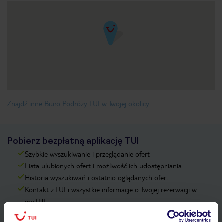
Znajdź inne Biuro Podróży TUI w Twojej okolicy
Pobierz bezpłatną aplikację TUI
Szybkie wyszukiwanie i przeglądanie ofert
Lista ulubionych ofert i możliwość ich udostępniania
Historia wyszukiwań i ostatnio oglądanych ofert
Kontakt z TUI i wszystkie informacje o Twojej rezerwacji w
myTUI