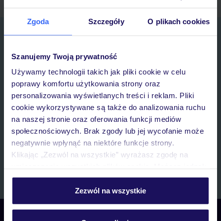
Zgoda
Szczegóły
O plikach cookies
Zapisz się do newslettera
IMIĘ*
Szanujemy Twoją prywatność
Używamy technologii takich jak pliki cookie w celu
E-MAIL*
poprawy komfortu użytkowania strony oraz
personalizowania wyświetlanych treści i reklam. Pliki
cookie wykorzystywane są także do analizowania ruchu
Wyrażam zgodę na przetwarzanie danych osobowych przez TUI
na naszej stronie oraz oferowania funkcji mediów
Poland Sp. z o.o. i TUI Poland Dystrybucja Sp. z o.o. w celach
marketingowych, w zakresie oraz celu wskazanym w
„Informacji o
społecznościowych. Brak zgody lub jej wycofanie może
przetwarzaniu danych osobowych”
, poprzez elektroniczną formę
negatywnie wpłynąć na niektóre funkcje strony.
komunikacji (e-mail), także z użyciem tzw. automatycznych
Klikając „Zezwól na wszystkie” wyrażasz zgodę na
systemów wywołujących.
umieszczenie wszystkich plików cookie. Możesz jednak
Zapisz się
personalizować swój wybór wchodząc w zakładkę
„Szczegóły”
Zezwól na wszystkie
Szczegółowe informacje o plikach cookie znajdziesz
w
polityce plików cookies
oraz
polityce prywatności
.
Skontaktuj się z nami