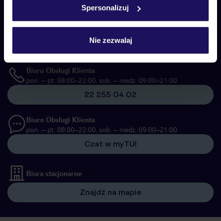
Spersonalizuj
Skontaktuj się z nami
Telefoniczne Centrum Rezerwacji
pon. – pt. 08:00–22:00, sob. – niedz. 09:00–21:00
Nie zezwalaj
22 270 31 20
Biuro Obsługi Klienta
pon. – pt. 08:00–22:00, sob. – niedz. 09:00–21:00
22 255 04 02
Biuro Obsługi Klienta
pon. – pt. 08:00–22:00, sob. – niedz. 09:00–21:00
Czat w myTUI
Biura stacjonarne
Znajdź na mapie