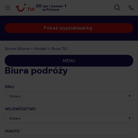
30
1
lat
|
numer
w Polsce
Pokaż wyszukiwarkę
Strona Główna
Kontakt
Biura TUI
MENU
Biura podróży
KRAJ
WOJEWÓDZTWO
nute
MIASTO