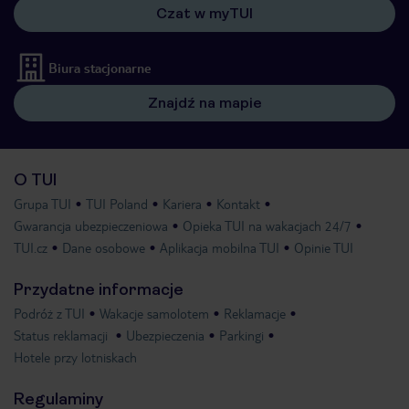
Czat w myTUI
Biura stacjonarne
Znajdź na mapie
O TUI
Grupa TUI
TUI Poland
Kariera
Kontakt
Gwarancja ubezpieczeniowa
Opieka TUI na wakacjach 24/7
TUI.cz
Dane osobowe
Aplikacja mobilna TUI
Opinie TUI
Przydatne informacje
Podróż z TUI
Wakacje samolotem
Reklamacje
Status reklamacji
Ubezpieczenia
Parkingi
Hotele przy lotniskach
Regulaminy