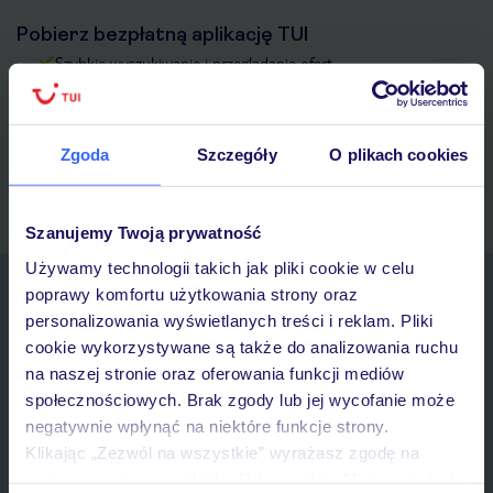
Pobierz bezpłatną aplikację TUI
Szybkie wyszukiwanie i przeglądanie ofert
Lista ulubionych ofert i możliwość ich udostępniania
Historia wyszukiwań i ostatnio oglądanych ofert
Kontakt z TUI i wszystkie informacje o Twojej rezerwacji w
Zgoda
Szczegóły
O plikach cookies
myTUI
Szanujemy Twoją prywatność
Używamy technologii takich jak pliki cookie w celu
Zapisz się do newslettera
poprawy komfortu użytkowania strony oraz
IMIĘ*
personalizowania wyświetlanych treści i reklam. Pliki
cookie wykorzystywane są także do analizowania ruchu
na naszej stronie oraz oferowania funkcji mediów
E-MAIL*
społecznościowych. Brak zgody lub jej wycofanie może
negatywnie wpłynąć na niektóre funkcje strony.
Klikając „Zezwól na wszystkie” wyrażasz zgodę na
Wyrażam zgodę na przetwarzanie danych osobowych przez TUI
umieszczenie wszystkich plików cookie. Możesz jednak
Poland Sp. z o.o. i TUI Poland Dystrybucja Sp. z o.o. w celach