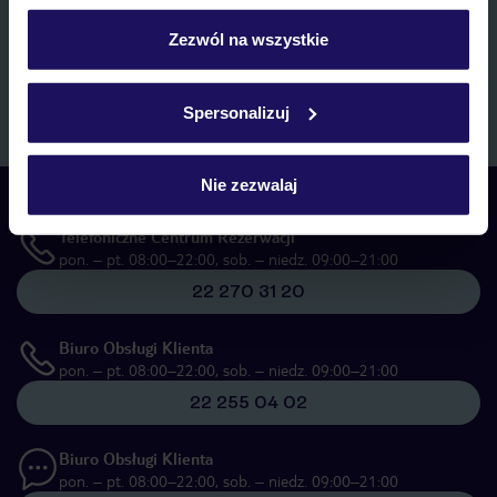
personalizować swój wybór wchodząc w zakładkę
marketingowych, w zakresie oraz celu wskazanym w
„Informacji o
przetwarzaniu danych osobowych”
, poprzez elektroniczną formę
„Szczegóły”
Zezwól na wszystkie
komunikacji (e-mail), także z użyciem tzw. automatycznych
Szczegółowe informacje o plikach cookie znajdziesz
systemów wywołujących.
w
polityce plików cookies
oraz
polityce prywatności
.
Zapisz się
Spersonalizuj
Nie zezwalaj
Skontaktuj się z nami
Telefoniczne Centrum Rezerwacji
pon. – pt. 08:00–22:00, sob. – niedz. 09:00–21:00
22 270 31 20
Biuro Obsługi Klienta
pon. – pt. 08:00–22:00, sob. – niedz. 09:00–21:00
22 255 04 02
Biuro Obsługi Klienta
pon. – pt. 08:00–22:00, sob. – niedz. 09:00–21:00