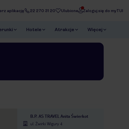
erz aplikację
22 270 31 20
Ulubione
Zaloguj się do myTUI
erunki
Hotele
Atrakcje
Więcej
B.P. AS TRAVEL Anita Świerkot
ul. Żwirki Wigury 4