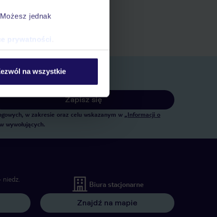
ert
. Możesz jednak
 rezerwacji w myTUI
ce prywatności
.
ezwól na wszystkie
Zapisz się
tingowych, w zakresie oraz celu wskazanym w
„Informacji o
ów wywołujących.
 niedz.
Biura stacjonarne
Znajdź na mapie