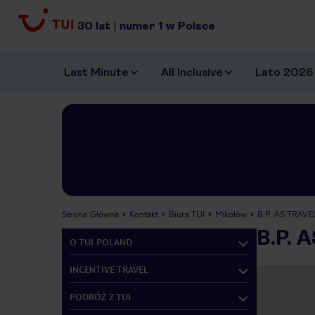
30
lat
|
numer
1
w Polsce
Last Minute
All Inclusive
Lato 2026
Strona Główna
Kontakt
Biura TUI
Mikołów
B.P. AS TRAVEL
B.P. 
O TUI POLAND
INCENTIVE TRAVEL
PODRÓŻ Z TUI