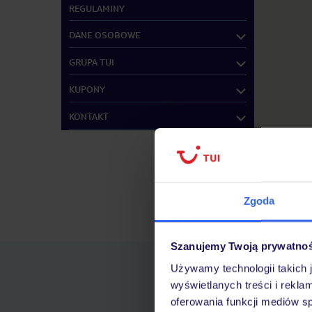
REGULAMINY
DANE OSOBOWE
GRUPA TUI
KUPONY
KONTAKT
Zgoda
Znajdź inne B
Szanujemy Twoją prywatno
Używamy technologii takich 
wyświetlanych treści i rekla
oferowania funkcji mediów s