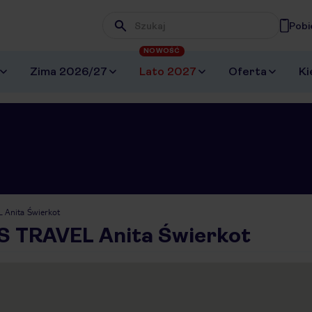
Pobi
Wpisz frazę, której szukasz
NOWOŚĆ
Zima 2026/27
Lato 2027
Oferta
Ki
 Anita Świerkot
AS TRAVEL Anita Świerkot