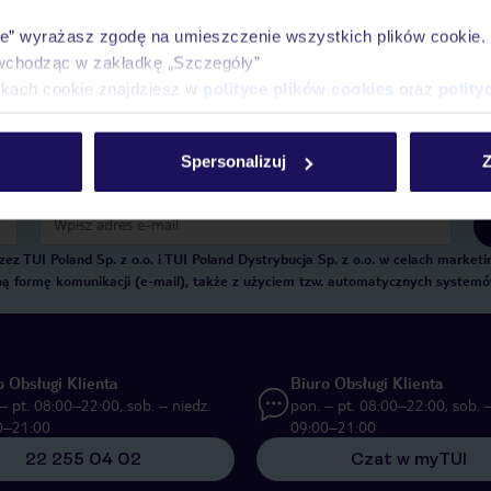
Historia wyszukiwań i ostatnio oglądanych of
ie” wyrażasz zgodę na umieszczenie wszystkich plików cookie
Kontakt z TUI i wszystkie informacje o Twojej
wchodząc w zakładkę „Szczegóły”
ikach cookie znajdziesz w
polityce plików cookies
oraz
polity
Spersonalizuj
Z
E-MAIL*
 TUI Poland Sp. z o.o. i TUI Poland Dystrybucja Sp. z o.o. w celach marke
zną formę komunikacji (e-mail), także z użyciem tzw. automatycznych system
o Obsługi Klienta
Biuro Obsługi Klienta
– pt. 08:00–22:00, sob. – niedz.
pon. – pt. 08:00–22:00, sob. –
0–21:00
09:00–21:00
22 255 04 02
Czat w myTUI