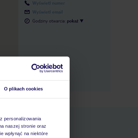
Wyświetl numer
Wyświetl email
Godziny otwarcia
:
pokaż
O plikach cookies
az personalizowania
na naszej stronie oraz
e wpłynąć na niektóre
pniania