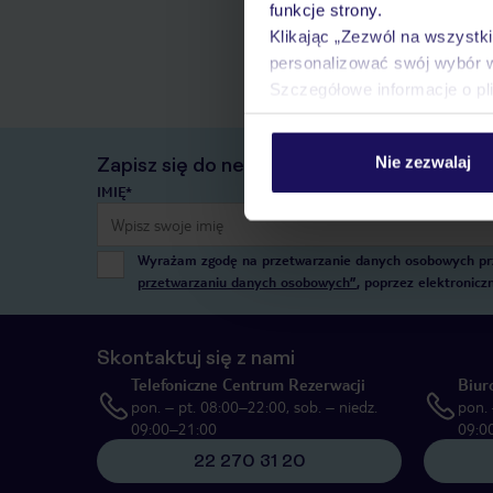
funkcje strony.
Klikając „Zezwól na wszystk
personalizować swój wybór 
Szczegółowe informacje o pl
Nie zezwalaj
Zapisz się do newslettera
IMIĘ*
Wyrażam zgodę na przetwarzanie danych osobowych przez
przetwarzaniu danych osobowych”
, poprzez elektronic
Skontaktuj się z nami
Telefoniczne Centrum Rezerwacji
Biur
pon. – pt. 08:00–22:00, sob. – niedz.
pon. 
09:00–21:00
09:0
22 270 31 20