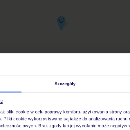
Szczegóły
iuro Podróży TUI w Twojej okolicy
ść
jak pliki cookie w celu poprawy komfortu użytkowania strony or
Pobierz bezpłatną aplikację TUI
m. Pliki cookie wykorzystywane są także do analizowania ruchu 
Szybkie wyszukiwanie i przeglądanie ofert
połecznościowych. Brak zgody lub jej wycofanie może negatywni
Lista ulubionych ofert i możliwość ich udostę