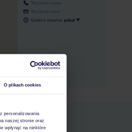
Wyświetl numer
Wyświetl email
Godziny otwarcia
:
pokaż
O plikach cookies
az personalizowania
na naszej stronie oraz
e wpłynąć na niektóre
pniania