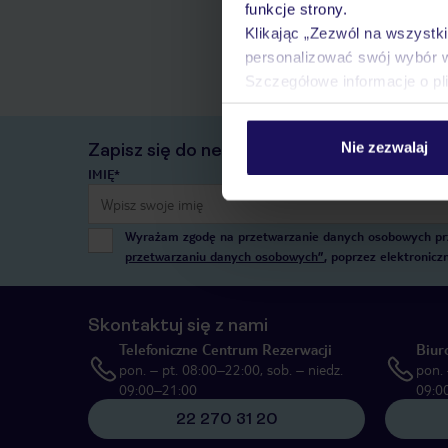
funkcje strony.
Klikając „Zezwól na wszystk
personalizować swój wybór 
Szczegółowe informacje o pl
Nie zezwalaj
Zapisz się do newslettera
IMIĘ*
Wyrażam zgodę na przetwarzanie danych osobowych przez
przetwarzaniu danych osobowych”
, poprzez elektronic
Skontaktuj się z nami
Telefoniczne Centrum Rezerwacji
Biur
pon. – pt. 08:00–22:00, sob. – niedz.
pon. 
09:00–21:00
09:0
22 270 31 20