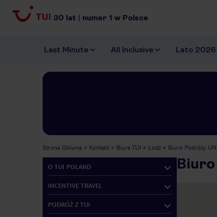
30
lat
|
numer
1
w Polsce
Last Minute
All Inclusive
Lato 2026
Strona Główna
Kontakt
Biura TUI
Łódź
Biuro Podróży U
Biuro
O TUI POLAND
INCENTIVE TRAVEL
PODRÓŻ Z TUI