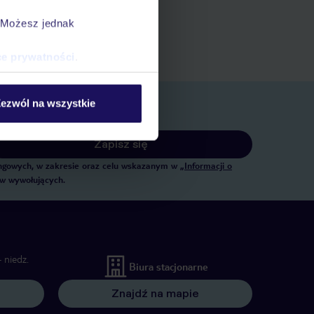
ert
. Możesz jednak
 rezerwacji w myTUI
ce prywatności
.
ezwól na wszystkie
Zapisz się
tingowych, w zakresie oraz celu wskazanym w
„Informacji o
ów wywołujących.
 niedz.
Biura stacjonarne
Znajdź na mapie