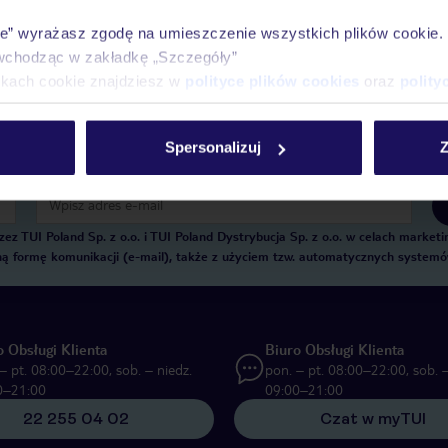
Historia wyszukiwań i ostatnio oglądanych of
ie” wyrażasz zgodę na umieszczenie wszystkich plików cookie
Kontakt z TUI i wszystkie informacje o Twojej
wchodząc w zakładkę „Szczegóły”
ikach cookie znajdziesz w
polityce plików cookies
oraz
polity
Spersonalizuj
Z
E-MAIL*
 TUI Poland Sp. z o.o. i TUI Poland Dystrybucja Sp. z o.o. w celach marke
zną formę komunikacji (e-mail), także z użyciem tzw. automatycznych system
o Obsługi Klienta
Biuro Obsługi Klienta
– pt. 08:00–22:00, sob. – niedz.
pon. – pt. 08:00–22:00, sob. –
0–21:00
09:00–21:00
22 255 04 02
Czat w myTUI