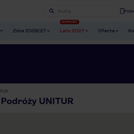
Pobi
Wpisz frazę, której szukasz
NOWOŚĆ
Zima 2026/27
Lato 2027
Oferta
Ki
NITUR
 Podróży UNITUR