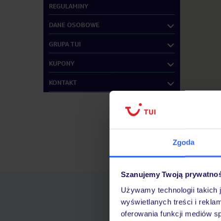
REGULAMINY
DANE OSOBOWE
GRUPA TUI
KUPONY
KONTAKT
Zgoda
Znajdź inne B
Szanujemy Twoją prywatno
Używamy technologii takich 
wyświetlanych treści i rekla
oferowania funkcji mediów s