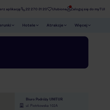
erz aplikację
22 270 31 20
Ulubione
Zaloguj się do myTUI
erunki
Hotele
Atrakcje
Więcej
Biuro Podróży UNITUR
ul. Piotrkowska 102A