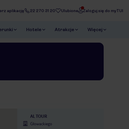
erz aplikację
22 270 31 20
Ulubione
Zaloguj się do myTUI
erunki
Hotele
Atrakcje
Więcej
AL TOUR
Głowackiego