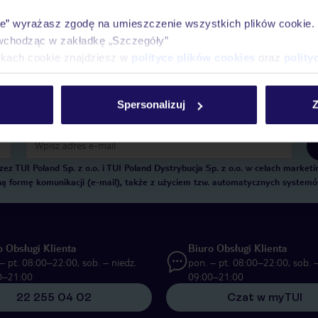
Historia wyszukiwań i ostatnio oglądanych of
ie” wyrażasz zgodę na umieszczenie wszystkich plików cookie
Kontakt z TUI i wszystkie informacje o Twojej
wchodząc w zakładkę „Szczegóły”
ikach cookie znajdziesz w
polityce plików cookies
oraz
polity
Spersonalizuj
Z
E-MAIL*
 TUI Poland Sp. z o.o. i TUI Poland Dystrybucja Sp. z o.o. w celach marke
zną formę komunikacji (e-mail), także z użyciem tzw. automatycznych system
o Obsługi Klienta
Biuro Obsługi Klienta
– pt. 08:00–22:00, sob. – niedz.
pon. – pt. 08:00–22:00, sob. –
0–21:00
09:00–21:00
22 255 04 02
Czat w myTUI