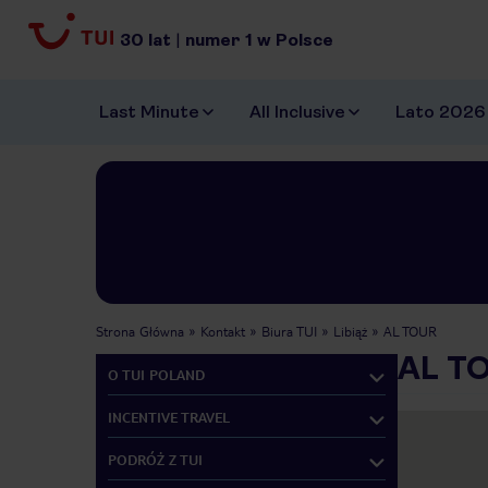
30
lat
|
numer
1
w Polsce
Last Minute
All Inclusive
Lato 2026
Strona Główna
Kontakt
Biura TUI
Libiąż
AL TOUR
AL T
O TUI POLAND
INCENTIVE TRAVEL
PODRÓŻ Z TUI