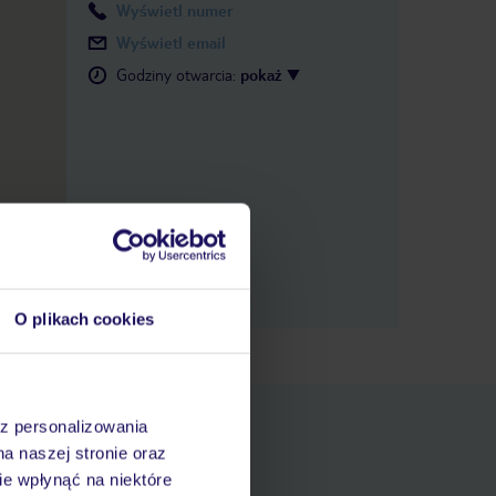
Wyświetl numer
Wyświetl email
Godziny otwarcia
:
pokaż
O plikach cookies
az personalizowania
na naszej stronie oraz
e wpłynąć na niektóre
pniania