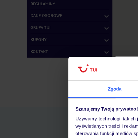
REGULAMINY
DANE OSOBOWE
GRUPA TUI
KUPONY
KONTAKT
Zgoda
Znajdź inne B
Szanujemy Twoją prywatno
Używamy technologii takich 
wyświetlanych treści i rekla
oferowania funkcji mediów s