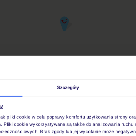
Szczegóły
iuro Podróży TUI w Twojej okolicy
ść
jak pliki cookie w celu poprawy komfortu użytkowania strony or
Pobierz bezpłatną aplikację TUI
m. Pliki cookie wykorzystywane są także do analizowania ruchu 
Szybkie wyszukiwanie i przeglądanie ofert
połecznościowych. Brak zgody lub jej wycofanie może negatywni
Lista ulubionych ofert i możliwość ich udostę