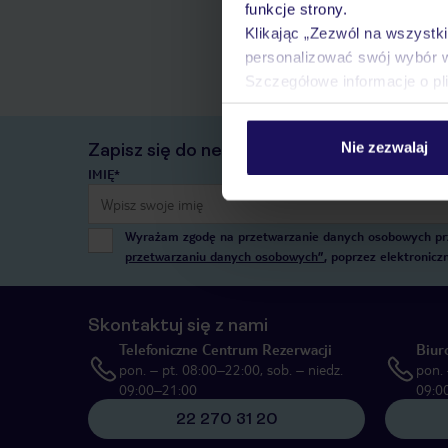
funkcje strony.
Klikając „Zezwól na wszystk
personalizować swój wybór 
Szczegółowe informacje o pl
Nie zezwalaj
Zapisz się do newslettera
IMIĘ*
Wyrażam zgodę na przetwarzanie danych osobowych przez
przetwarzaniu danych osobowych”
, poprzez elektronic
Skontaktuj się z nami
Telefoniczne Centrum Rezerwacji
Biur
pon. – pt. 08:00–22:00, sob. – niedz.
pon. 
09:00–21:00
09:0
22 270 31 20