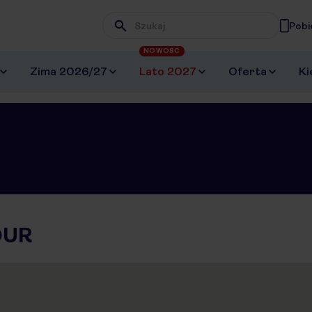
Pobi
Wpisz frazę, której szukasz
NOWOŚĆ
Zima 2026/27
Lato 2027
Oferta
Ki
OUR