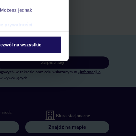
ert
. Możesz jednak
 rezerwacji w myTUI
ce prywatności
.
ezwól na wszystkie
Zapisz się
tingowych, w zakresie oraz celu wskazanym w
„Informacji o
ów wywołujących.
 niedz.
Biura stacjonarne
Znajdź na mapie