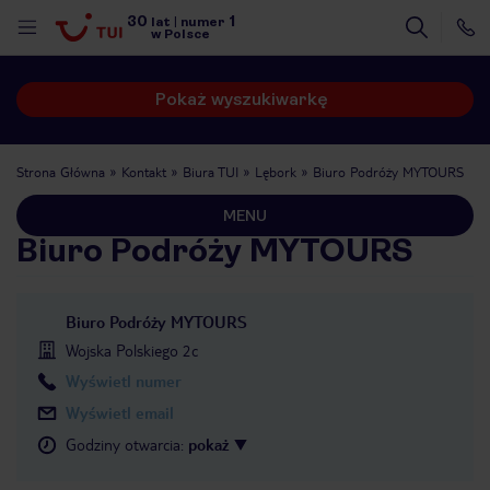
30
1
lat
|
numer
w Polsce
Pokaż wyszukiwarkę
Strona Główna
Kontakt
Biura TUI
Lębork
Biuro Podróży MYTOURS
MENU
Biuro Podróży MYTOURS
Biuro Podróży MYTOURS
Wojska Polskiego 2c
Wyświetl numer
Wyświetl email
Godziny otwarcia
:
pokaż
nute