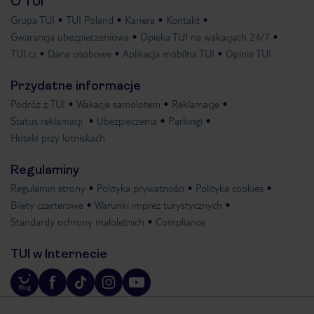
O TUI
Grupa TUI
TUI Poland
Kariera
Kontakt
Gwarancja ubezpieczeniowa
Opieka TUI na wakacjach 24/7
TUI.cz
Dane osobowe
Aplikacja mobilna TUI
Opinie TUI
Przydatne informacje
Podróż z TUI
Wakacje samolotem
Reklamacje
Status reklamacji
Ubezpieczenia
Parkingi
Hotele przy lotniskach
Regulaminy
Regulamin strony
Polityka prywatności
Polityka cookies
Bilety czarterowe
Warunki imprez turystycznych
Standardy ochrony małoletnich
Compliance
TUI w Internecie