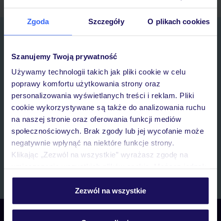
Zgoda
Szczegóły
O plikach cookies
Zapisz się do newslettera
IMIĘ*
Szanujemy Twoją prywatność
Używamy technologii takich jak pliki cookie w celu
E-MAIL*
poprawy komfortu użytkowania strony oraz
personalizowania wyświetlanych treści i reklam. Pliki
cookie wykorzystywane są także do analizowania ruchu
Wyrażam zgodę na przetwarzanie danych osobowych przez TUI
na naszej stronie oraz oferowania funkcji mediów
Poland Sp. z o.o. i TUI Poland Dystrybucja Sp. z o.o. w celach
marketingowych, w zakresie oraz celu wskazanym w
„Informacji o
społecznościowych. Brak zgody lub jej wycofanie może
przetwarzaniu danych osobowych”
, poprzez elektroniczną formę
negatywnie wpłynąć na niektóre funkcje strony.
komunikacji (e-mail), także z użyciem tzw. automatycznych
Klikając „Zezwól na wszystkie” wyrażasz zgodę na
systemów wywołujących.
umieszczenie wszystkich plików cookie. Możesz jednak
Zapisz się
personalizować swój wybór wchodząc w zakładkę
„Szczegóły”
Zezwól na wszystkie
Szczegółowe informacje o plikach cookie znajdziesz
w
polityce plików cookies
oraz
polityce prywatności
.
Skontaktuj się z nami