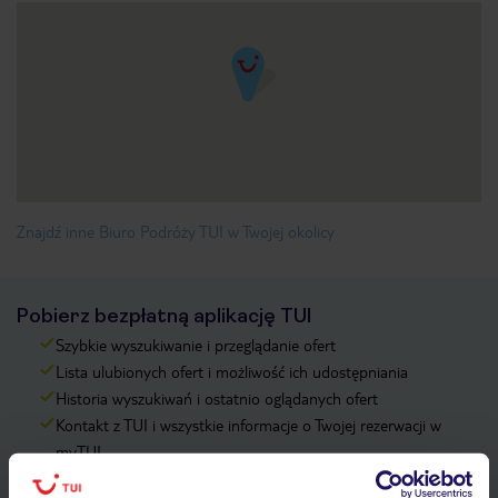
Znajdź inne Biuro Podróży TUI w Twojej okolicy
Pobierz bezpłatną aplikację TUI
Szybkie wyszukiwanie i przeglądanie ofert
Lista ulubionych ofert i możliwość ich udostępniania
Historia wyszukiwań i ostatnio oglądanych ofert
Kontakt z TUI i wszystkie informacje o Twojej rezerwacji w
myTUI