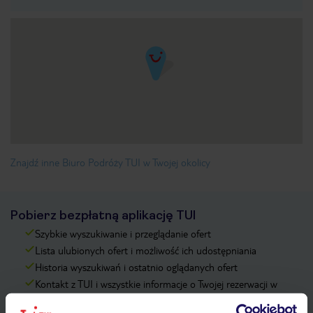
Znajdź inne Biuro Podróży TUI w Twojej okolicy
Pobierz bezpłatną aplikację TUI
Szybkie wyszukiwanie i przeglądanie ofert
Lista ulubionych ofert i możliwość ich udostępniania
Historia wyszukiwań i ostatnio oglądanych ofert
Kontakt z TUI i wszystkie informacje o Twojej rezerwacji w
myTUI