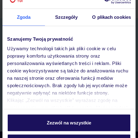
Zgoda
Szczegóły
O plikach cookies
Zapisz się do newslettera
IMIĘ*
Szanujemy Twoją prywatność
Używamy technologii takich jak pliki cookie w celu
poprawy komfortu użytkowania strony oraz
E-MAIL*
personalizowania wyświetlanych treści i reklam. Pliki
cookie wykorzystywane są także do analizowania ruchu
Wyrażam zgodę na przetwarzanie danych osobowych przez TUI
na naszej stronie oraz oferowania funkcji mediów
Poland Sp. z o.o. i TUI Poland Dystrybucja Sp. z o.o. w celach
społecznościowych. Brak zgody lub jej wycofanie może
marketingowych, w zakresie oraz celu wskazanym w
„Informacji o
negatywnie wpłynąć na niektóre funkcje strony.
przetwarzaniu danych osobowych”
, poprzez elektroniczną formę
Klikając „Zezwól na wszystkie” wyrażasz zgodę na
komunikacji (e-mail), także z użyciem tzw. automatycznych
systemów wywołujących.
umieszczenie wszystkich plików cookie. Możesz jednak
personalizować swój wybór wchodząc w zakładkę
Zapisz się
„Szczegóły”
Zezwól na wszystkie
Szczegółowe informacje o plikach cookie znajdziesz
w
polityce plików cookies
oraz
polityce prywatności
.