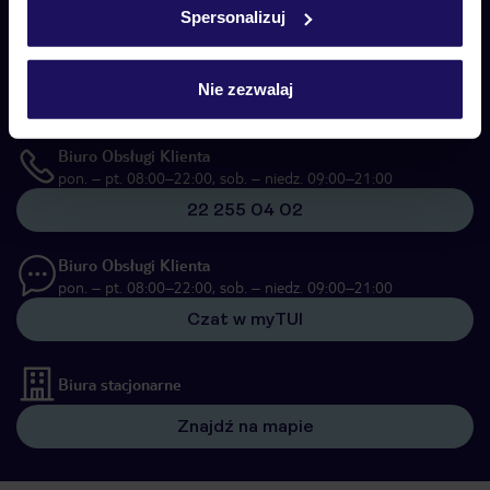
Spersonalizuj
Skontaktuj się z nami
Telefoniczne Centrum Rezerwacji
pon. – pt. 08:00–22:00, sob. – niedz. 09:00–21:00
Nie zezwalaj
22 270 31 20
Biuro Obsługi Klienta
pon. – pt. 08:00–22:00, sob. – niedz. 09:00–21:00
22 255 04 02
Biuro Obsługi Klienta
pon. – pt. 08:00–22:00, sob. – niedz. 09:00–21:00
Czat w myTUI
Biura stacjonarne
Znajdź na mapie