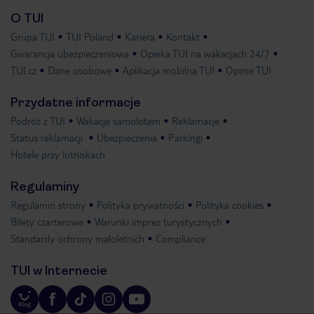
O TUI
Grupa TUI
TUI Poland
Kariera
Kontakt
Gwarancja ubezpieczeniowa
Opieka TUI na wakacjach 24/7
TUI.cz
Dane osobowe
Aplikacja mobilna TUI
Opinie TUI
Przydatne informacje
Podróż z TUI
Wakacje samolotem
Reklamacje
Status reklamacji
Ubezpieczenia
Parkingi
Hotele przy lotniskach
Regulaminy
Regulamin strony
Polityka prywatności
Polityka cookies
Bilety czarterowe
Warunki imprez turystycznych
Standardy ochrony małoletnich
Compliance
TUI w Internecie