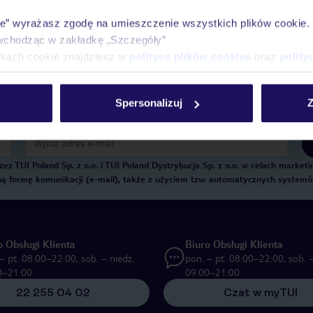
Historia wyszukiwań i ostatnio oglądanych of
ie” wyrażasz zgodę na umieszczenie wszystkich plików cookie
Kontakt z TUI i wszystkie informacje o Twojej
wchodząc w zakładkę „Szczegóły”
ikach cookie znajdziesz w
polityce plików cookies
oraz
polity
Spersonalizuj
Z
E-MAIL*
 TUI Poland Sp. z o.o. i TUI Poland Dystrybucja Sp. z o.o. w celach marke
zną formę komunikacji (e-mail), także z użyciem tzw. automatycznych system
o Obsługi Klienta
Biuro Obsługi Klienta
– pt. 08:00–22:00, sob. – niedz.
pon. – pt. 08:00–22:00, sob. –
0–21:00
09:00–21:00
22 255 04 02
Czat w myTUI