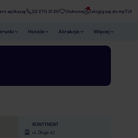
erz aplikację
22 270 31 20
Ulubione
Zaloguj się do myTUI
erunki
Hotele
Atrakcje
Więcej
KONTYNENT
ul. Długa 42