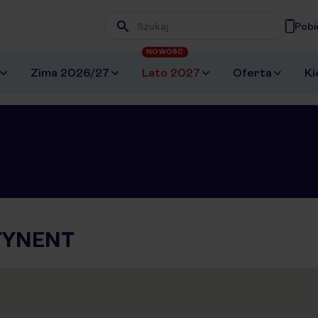
Pobi
Wpisz frazę, której szukasz
NOWOŚĆ
Zima 2026/27
Lato 2027
Oferta
Ki
TYNENT