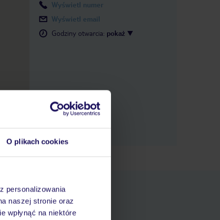
Wyświetl numer
Wyświetl email
Godziny otwarcia
:
pokaż
O plikach cookies
az personalizowania
na naszej stronie oraz
e wpłynąć na niektóre
pniania