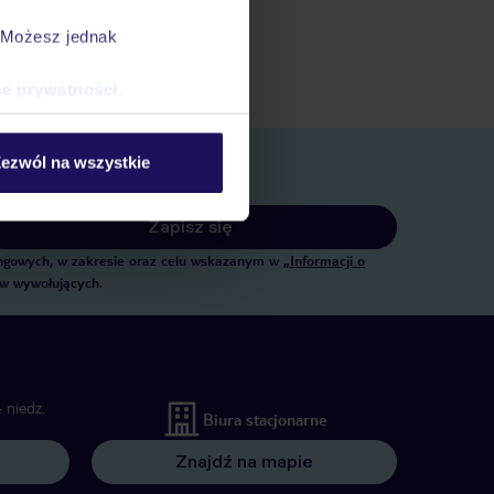
ert
. Możesz jednak
 rezerwacji w myTUI
ce prywatności
.
ezwól na wszystkie
Zapisz się
tingowych, w zakresie oraz celu wskazanym w
„Informacji o
ów wywołujących.
 niedz.
Biura stacjonarne
Znajdź na mapie