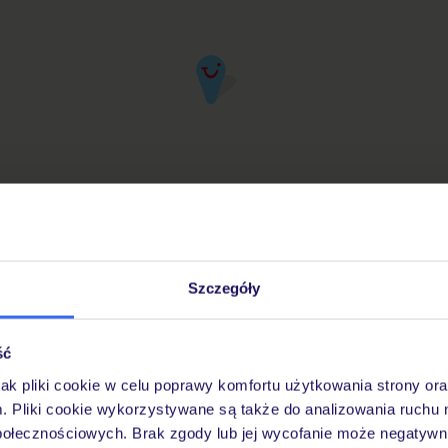
Szczegóły
iuro Podróży TUI w Twojej okolicy
ść
jak pliki cookie w celu poprawy komfortu użytkowania strony or
Pobierz bezpłatną aplikację TUI
m. Pliki cookie wykorzystywane są także do analizowania ruchu 
Szybkie wyszukiwanie i przeglądanie ofert
połecznościowych. Brak zgody lub jej wycofanie może negatywni
Lista ulubionych ofert i możliwość ich udostę