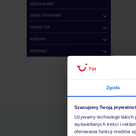
REGULAMINY
DANE OSOBOWE
GRUPA TUI
KUPONY
KONTAKT
Zgoda
Znajdź inne B
Szanujemy Twoją prywatno
Używamy technologii takich 
wyświetlanych treści i rekla
oferowania funkcji mediów s