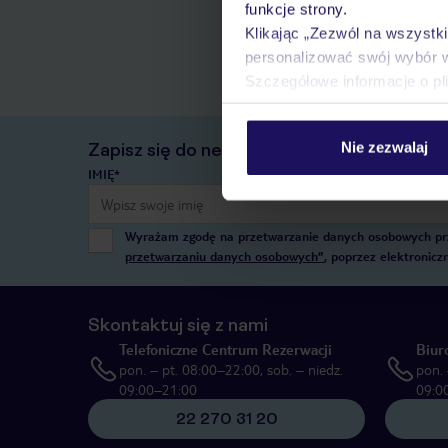
funkcje strony.
Klikając „Zezwól na wszystk
personalizować swój wybór 
Szczegółowe informacje o pl
Nie zezwalaj
Zapisz się do newslettera
IMIĘ*
Wyrażam zgodę na przetwarzanie danych osobowych przez
przetwarzaniu danych osobowych”
, poprzez elektronic
Skontaktuj się z nami
Telefoniczne Centrum Rezerwacji
Biur
pon. – pt. 08:00–22:00, sob. – niedz.
pon. 
09:00–21:00
09:0
22 270 31 20