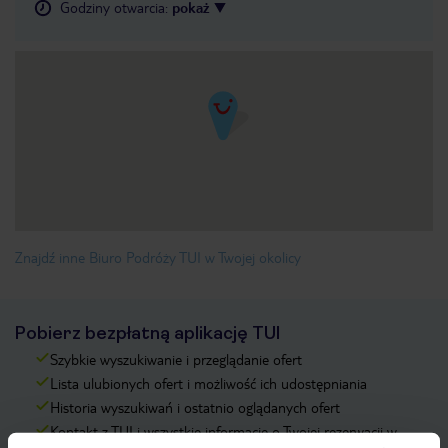
Godziny otwarcia
:
pokaż
Znajdź inne Biuro Podróży TUI w Twojej okolicy
Pobierz bezpłatną aplikację TUI
Szybkie wyszukiwanie i przeglądanie ofert
Lista ulubionych ofert i możliwość ich udostępniania
Historia wyszukiwań i ostatnio oglądanych ofert
Kontakt z TUI i wszystkie informacje o Twojej rezerwacji w