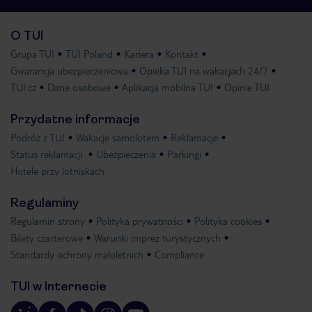
O TUI
Grupa TUI
TUI Poland
Kariera
Kontakt
Gwarancja ubezpieczeniowa
Opieka TUI na wakacjach 24/7
TUI.cz
Dane osobowe
Aplikacja mobilna TUI
Opinie TUI
Przydatne informacje
Podróż z TUI
Wakacje samolotem
Reklamacje
Status reklamacji
Ubezpieczenia
Parkingi
Hotele przy lotniskach
Regulaminy
Regulamin strony
Polityka prywatności
Polityka cookies
Bilety czarterowe
Warunki imprez turystycznych
Standardy ochrony małoletnich
Compliance
TUI w Internecie