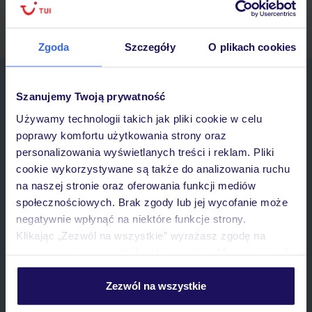
myTUI
Zgoda
Szczegóły
O plikach cookies
Zapisz się do newslettera
Szanujemy Twoją prywatność
IMIĘ*
Używamy technologii takich jak pliki cookie w celu
poprawy komfortu użytkowania strony oraz
E-MAIL*
personalizowania wyświetlanych treści i reklam. Pliki
cookie wykorzystywane są także do analizowania ruchu
na naszej stronie oraz oferowania funkcji mediów
Wyrażam zgodę na przetwarzanie danych osobowych przez TUI
społecznościowych. Brak zgody lub jej wycofanie może
Poland Sp. z o.o. i TUI Poland Dystrybucja Sp. z o.o. w celach
marketingowych, w zakresie oraz celu wskazanym w
„Informacji o
negatywnie wpłynąć na niektóre funkcje strony.
przetwarzaniu danych osobowych”
, poprzez elektroniczną formę
Klikając „Zezwól na wszystkie” wyrażasz zgodę na
komunikacji (e-mail), także z użyciem tzw. automatycznych
umieszczenie wszystkich plików cookie. Możesz jednak
systemów wywołujących.
personalizować swój wybór wchodząc w zakładkę
Zapisz się
„Szczegóły”
Zezwól na wszystkie
Szczegółowe informacje o plikach cookie znajdziesz