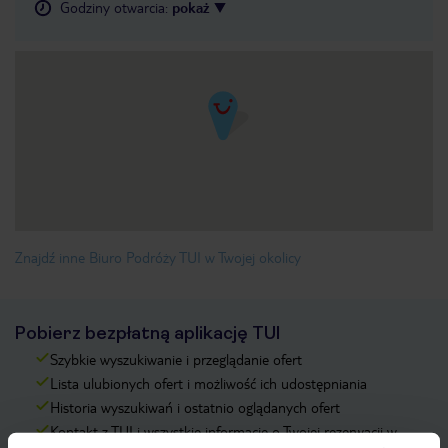
Godziny otwarcia
:
pokaż
Znajdź inne Biuro Podróży TUI w Twojej okolicy
Pobierz bezpłatną aplikację TUI
Szybkie wyszukiwanie i przeglądanie ofert
Lista ulubionych ofert i możliwość ich udostępniania
Historia wyszukiwań i ostatnio oglądanych ofert
Kontakt z TUI i wszystkie informacje o Twojej rezerwacji w