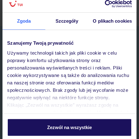
myTUI
Zgoda
Szczegóły
O plikach cookies
Zapisz się do newslettera
Szanujemy Twoją prywatność
IMIĘ*
Używamy technologii takich jak pliki cookie w celu
poprawy komfortu użytkowania strony oraz
E-MAIL*
personalizowania wyświetlanych treści i reklam. Pliki
cookie wykorzystywane są także do analizowania ruchu
na naszej stronie oraz oferowania funkcji mediów
Wyrażam zgodę na przetwarzanie danych osobowych przez TUI
społecznościowych. Brak zgody lub jej wycofanie może
Poland Sp. z o.o. i TUI Poland Dystrybucja Sp. z o.o. w celach
marketingowych, w zakresie oraz celu wskazanym w
„Informacji o
negatywnie wpłynąć na niektóre funkcje strony.
przetwarzaniu danych osobowych”
, poprzez elektroniczną formę
Klikając „Zezwól na wszystkie” wyrażasz zgodę na
komunikacji (e-mail), także z użyciem tzw. automatycznych
umieszczenie wszystkich plików cookie. Możesz jednak
systemów wywołujących.
personalizować swój wybór wchodząc w zakładkę
Zapisz się
„Szczegóły”
Zezwól na wszystkie
Szczegółowe informacje o plikach cookie znajdziesz