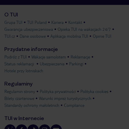
O TUI
Grupa TUI
TUI Poland
Kariera
Kontakt
Gwarancja ubezpieczeniowa
Opieka TUI na wakacjach 24/7
TUI.cz
Dane osobowe
Aplikacja mobilna TUI
Opinie TUI
Przydatne informacje
Podróż z TUI
Wakacje samolotem
Reklamacje
Status reklamacji
Ubezpieczenia
Parkingi
Hotele przy lotniskach
Regulaminy
Regulamin strony
Polityka prywatności
Polityka cookies
Bilety czarterowe
Warunki imprez turystycznych
Standardy ochrony małoletnich
Compliance
TUI w Internecie