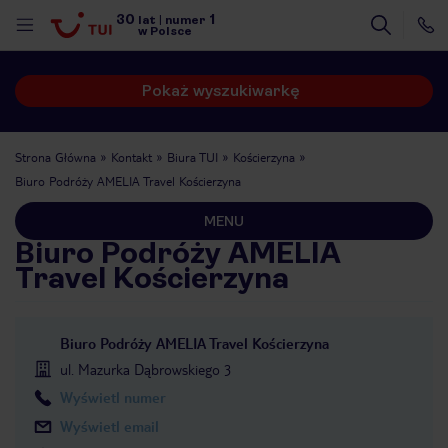
30
1
lat
|
numer
w Polsce
Pokaż wyszukiwarkę
Strona Główna
Kontakt
Biura TUI
Kościerzyna
Biuro Podróży AMELIA Travel Kościerzyna
MENU
Biuro Podróży AMELIA
Travel Kościerzyna
Biuro Podróży AMELIA Travel Kościerzyna
ul. Mazurka Dąbrowskiego 3
Wyświetl numer
nute
Wyświetl email