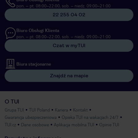
pon. – pt. 08:00–22:00, sob. – niedz. 09:00–21:00
22 255 04 02
Biuro Obsługi Klienta
pon. – pt. 08:00–22:00, sob. – niedz. 09:00–21:00
Czat w myTUI
Biura stacjonarne
Znajdź na mapie
O TUI
Grupa TUI
TUI Poland
Kariera
Kontakt
Gwarancja ubezpieczeniowa
Opieka TUI na wakacjach 24/7
TUI.cz
Dane osobowe
Aplikacja mobilna TUI
Opinie TUI