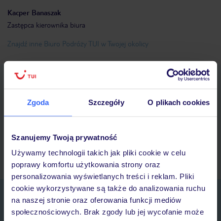
Kacper
Banaszak
Zastępca kierownika biura
Znajdź inne Biuro Podróży TUI w Twojej okolicy
Pobierz bezpłatną aplikację TUI
Szybkie wyszukiwanie i przeglądanie ofert
Zgoda
Szczegóły
O plikach cookies
Lista ulubionych ofert i możliwość ich udostępniania
Historia wyszukiwań i ostatnio oglądanych ofert
Kontakt z TUI i wszystkie informacje o Twojej rezerwacji w
Szanujemy Twoją prywatność
myTUI
Używamy technologii takich jak pliki cookie w celu
poprawy komfortu użytkowania strony oraz
personalizowania wyświetlanych treści i reklam. Pliki
cookie wykorzystywane są także do analizowania ruchu
Zapisz się do newslettera
na naszej stronie oraz oferowania funkcji mediów
IMIĘ*
społecznościowych. Brak zgody lub jej wycofanie może