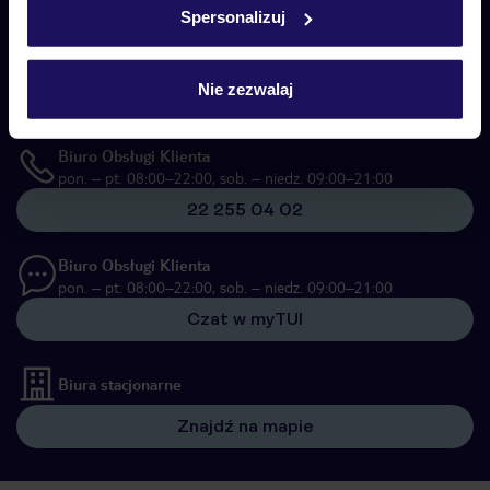
Spersonalizuj
Skontaktuj się z nami
Telefoniczne Centrum Rezerwacji
pon. – pt. 08:00–22:00, sob. – niedz. 09:00–21:00
Nie zezwalaj
22 270 31 20
Biuro Obsługi Klienta
pon. – pt. 08:00–22:00, sob. – niedz. 09:00–21:00
22 255 04 02
Biuro Obsługi Klienta
pon. – pt. 08:00–22:00, sob. – niedz. 09:00–21:00
Czat w myTUI
Biura stacjonarne
Znajdź na mapie