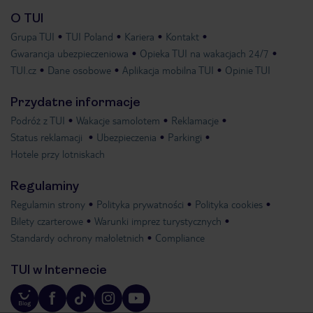
O TUI
Grupa TUI
TUI Poland
Kariera
Kontakt
Gwarancja ubezpieczeniowa
Opieka TUI na wakacjach 24/7
TUI.cz
Dane osobowe
Aplikacja mobilna TUI
Opinie TUI
Przydatne informacje
Podróż z TUI
Wakacje samolotem
Reklamacje
Status reklamacji
Ubezpieczenia
Parkingi
Hotele przy lotniskach
Regulaminy
Regulamin strony
Polityka prywatności
Polityka cookies
Bilety czarterowe
Warunki imprez turystycznych
Standardy ochrony małoletnich
Compliance
TUI w Internecie