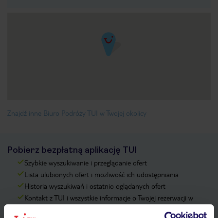
Znajdź inne Biuro Podróży TUI w Twojej okolicy
Pobierz bezpłatną aplikację TUI
Szybkie wyszukiwanie i przeglądanie ofert
Lista ulubionych ofert i możliwość ich udostępniania
Historia wyszukiwań i ostatnio oglądanych ofert
Kontakt z TUI i wszystkie informacje o Twojej rezerwacji w
myTUI