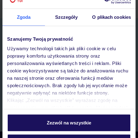
Zgoda
Szczegóły
O plikach cookies
Zapisz się do newslettera
IMIĘ*
Szanujemy Twoją prywatność
Używamy technologii takich jak pliki cookie w celu
poprawy komfortu użytkowania strony oraz
E-MAIL*
personalizowania wyświetlanych treści i reklam. Pliki
cookie wykorzystywane są także do analizowania ruchu
Wyrażam zgodę na przetwarzanie danych osobowych przez TUI
na naszej stronie oraz oferowania funkcji mediów
Poland Sp. z o.o. i TUI Poland Dystrybucja Sp. z o.o. w celach
społecznościowych. Brak zgody lub jej wycofanie może
marketingowych, w zakresie oraz celu wskazanym w
„Informacji o
negatywnie wpłynąć na niektóre funkcje strony.
przetwarzaniu danych osobowych”
, poprzez elektroniczną formę
Klikając „Zezwól na wszystkie” wyrażasz zgodę na
komunikacji (e-mail), także z użyciem tzw. automatycznych
systemów wywołujących.
umieszczenie wszystkich plików cookie. Możesz jednak
personalizować swój wybór wchodząc w zakładkę
Zapisz się
„Szczegóły”
Zezwól na wszystkie
Szczegółowe informacje o plikach cookie znajdziesz
w
polityce plików cookies
oraz
polityce prywatności
.