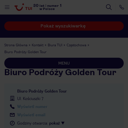
30
1
lat
|
numer
w Polsce
Pokaż wyszukiwarkę
Strona Główna
Kontakt
Biura TUI
Częstochowa
Biuro Podróży Golden Tour
MENU
Biuro Podróży Golden Tour
Biuro Podróży Golden Tour
Ul. Kościuszki 7
Wyświetl numer
Wyświetl email
nute
Godziny otwarcia
:
pokaż