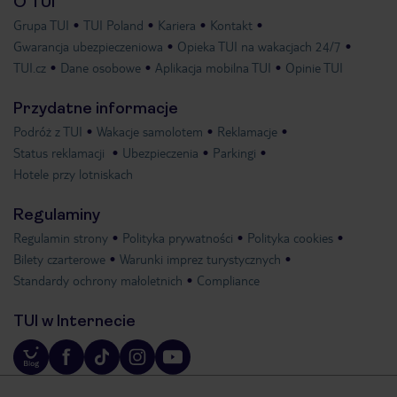
O TUI
Grupa TUI
TUI Poland
Kariera
Kontakt
Gwarancja ubezpieczeniowa
Opieka TUI na wakacjach 24/7
TUI.cz
Dane osobowe
Aplikacja mobilna TUI
Opinie TUI
Przydatne informacje
Podróż z TUI
Wakacje samolotem
Reklamacje
Status reklamacji
Ubezpieczenia
Parkingi
Hotele przy lotniskach
Regulaminy
Regulamin strony
Polityka prywatności
Polityka cookies
Bilety czarterowe
Warunki imprez turystycznych
Standardy ochrony małoletnich
Compliance
TUI w Internecie