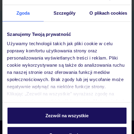
Zgoda
Szczegóły
O plikach cookies
Zapisz się do newslettera
IMIĘ*
Szanujemy Twoją prywatność
Używamy technologii takich jak pliki cookie w celu
E-MAIL*
poprawy komfortu użytkowania strony oraz
personalizowania wyświetlanych treści i reklam. Pliki
cookie wykorzystywane są także do analizowania ruchu
Wyrażam zgodę na przetwarzanie danych osobowych przez TUI
na naszej stronie oraz oferowania funkcji mediów
Poland Sp. z o.o. i TUI Poland Dystrybucja Sp. z o.o. w celach
marketingowych, w zakresie oraz celu wskazanym w
„Informacji o
społecznościowych. Brak zgody lub jej wycofanie może
przetwarzaniu danych osobowych”
, poprzez elektroniczną formę
negatywnie wpłynąć na niektóre funkcje strony.
komunikacji (e-mail), także z użyciem tzw. automatycznych
Klikając „Zezwól na wszystkie” wyrażasz zgodę na
systemów wywołujących.
umieszczenie wszystkich plików cookie. Możesz jednak
Zapisz się
personalizować swój wybór wchodząc w zakładkę
„Szczegóły”
Zezwól na wszystkie
Szczegółowe informacje o plikach cookie znajdziesz
w
polityce plików cookies
oraz
polityce prywatności
.
Skontaktuj się z nami