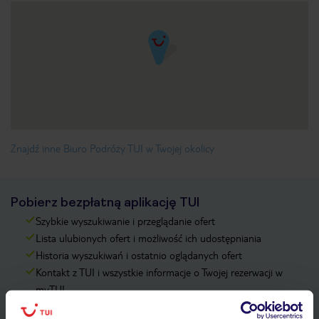
Znajdź inne Biuro Podróży TUI w Twojej okolicy
Pobierz bezpłatną aplikację TUI
Szybkie wyszukiwanie i przeglądanie ofert
Lista ulubionych ofert i możliwość ich udostępniania
Historia wyszukiwań i ostatnio oglądanych ofert
Kontakt z TUI i wszystkie informacje o Twojej rezerwacji w
myTUI