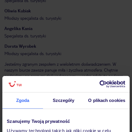
Specjalista ds. turystyki
Oliwia
Kubiak
Młodszy specjalista ds. turystyki
Angelika
Kania
Specjalista ds. turystyki
Dorota
Wyrobek
Młodszy specjalista ds. turystyki
Jesteśmy zgranym zespołem z wieloletnim doświadczeniem. W
naszym biurze zawsze panuje miła i życzliwa atmosfera. Chętnie
podzielimy się naszymi doświadczeniami i wiedzą zdobytą podczas
licznych podróży oraz wysłuchamy Państwa opinii. Uśmiech i
zadowolenie naszych Klientów stanowi dla nas największą
satysfakcję.
Zgoda
Szczegóły
O plikach cookies
Znajdź inne Biuro Podróży TUI w Twojej okolicy
Szanujemy Twoją prywatność
Pobierz bezpłatną aplikację TUI
Używamy technologii takich jak pliki cookie w celu