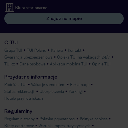
Biura stacjonarne
Znajdź na mapie
O TUI
Grupa TUI
TUI Poland
Kariera
Kontakt
Gwarancja ubezpieczeniowa
Opieka TUI na wakacjach 24/7
TUI.cz
Dane osobowe
Aplikacja mobilna TUI
Opinie TUI
Przydatne informacje
Podróż z TUI
Wakacje samolotem
Reklamacje
Status reklamacji
Ubezpieczenia
Parkingi
Hotele przy lotniskach
Regulaminy
Regulamin strony
Polityka prywatności
Polityka cookies
Bilety czarterowe
Warunki imprez turystycznych