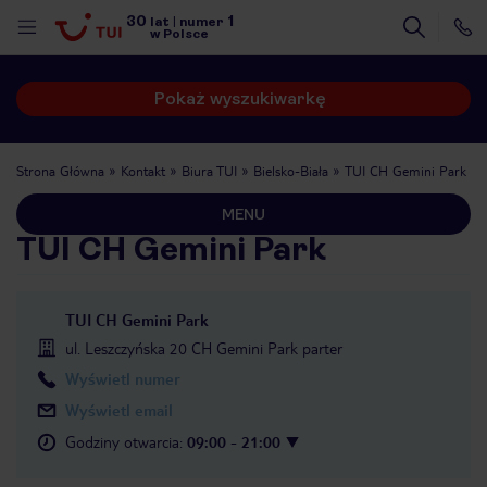
30
1
lat
|
numer
w Polsce
Pokaż wyszukiwarkę
Strona Główna
Kontakt
Biura TUI
Bielsko-Biała
TUI CH Gemini Park
MENU
TUI CH Gemini Park
TUI CH Gemini Park
ul. Leszczyńska 20 CH Gemini Park parter
Wyświetl numer
Wyświetl email
Godziny otwarcia
:
09:00 - 21:00
nute