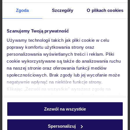
Zgoda
Szczegóły
O plikach cookies
Nira Wasik
Muzyk, wokalistka, artystka. W czasie urlopu
Szanujemy Twoją prywatność
wybieram city breaki, w czasie których mogę
Używamy technologii takich jak pliki cookie w celu
poznawać nowe zakątki i chłonąć klimat wielkich
poprawy komfortu użytkowania strony oraz
miast. A już najlepiej, kiedy wyjazd jest połączony z
personalizowania wyświetlanych treści i reklam. Pliki
koncertem - czy to moim, czy innego artysty.
cookie wykorzystywane są także do analizowania ruchu
Pasjonuję się też kulturą japońską i koreańską.
na naszej stronie oraz oferowania funkcji mediów
Tokio już zaliczone, więc kolejny kierunek - Seul!
społecznościowych. Brak zgody lub jej wycofanie może
negatywnie wpłynąć na niektóre funkcje strony.
Klikając „Zezwól na wszystkie” wyrażasz zgodę na
umieszczenie wszystkich plików cookie. Możesz jednak
personalizować swój wybór wchodząc w zakładkę
Zezwól na wszystkie
„Szczegóły”
Szczegółowe informacje o plikach cookie znajdziesz
w
polityce plików cookies
oraz
polityce prywatności
.
Spersonalizuj