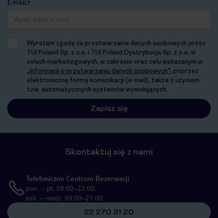
E-MAIL*
Wyrażam zgodę na przetwarzanie danych osobowych przez
TUI Poland Sp. z o.o. i TUI Poland Dystrybucja Sp. z o.o. w
celach marketingowych, w zakresie oraz celu wskazanym w
„Informacji o przetwarzaniu danych osobowych”
, poprzez
elektroniczną formę komunikacji (e-mail), także z użyciem
tzw. automatycznych systemów wywołujących.
Skontaktuj się z nami
Telefoniczne Centrum Rezerwacji
pon. – pt. 08:00–22:00,
sob. – niedz. 09:00–21:00
22 270 31 20