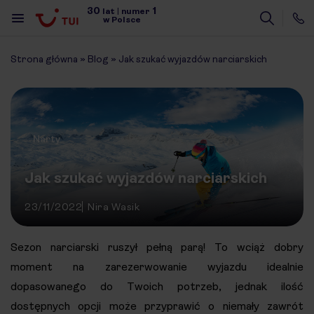
30
1
lat
|
numer
w Polsce
Strona główna
»
Blog
»
Jak szukać wyjazdów narciarskich
Narty
Jak szukać wyjazdów narciarskich
23/11/2022
Nira Wasik
Sezon narciarski ruszył pełną parą! To wciąż dobry
moment na zarezerwowanie wyjazdu idealnie
dopasowanego do Twoich potrzeb, jednak ilość
dostępnych opcji może przyprawić o niemały zawrót