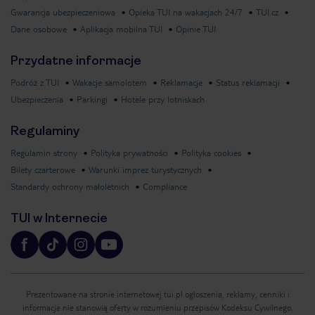
Gwarancja ubezpieczeniowa
Opieka TUI na wakacjach 24/7
TUI.cz
Dane osobowe
Aplikacja mobilna TUI
Opinie TUI
Przydatne informacje
Podróż z TUI
Wakacje samolotem
Reklamacje
Status reklamacji
Ubezpieczenia
Parkingi
Hotele przy lotniskach
Regulaminy
Regulamin strony
Polityka prywatności
Polityka cookies
Bilety czarterowe
Warunki imprez turystycznych
Standardy ochrony małoletnich
Compliance
TUI w Internecie
Prezentowane na stronie internetowej tui.pl ogłoszenia, reklamy, cenniki i
informacje nie stanowią oferty w rozumieniu przepisów Kodeksu Cywilnego.