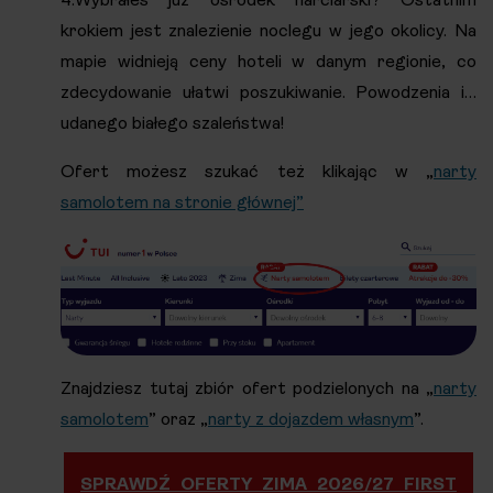
krokiem jest znalezienie noclegu w jego okolicy. Na
mapie widnieją ceny hoteli w danym regionie, co
zdecydowanie ułatwi poszukiwanie. Powodzenia i…
udanego białego szaleństwa!
Ofert możesz szukać też klikając w „
narty
samolotem na stronie głównej”
Znajdziesz tutaj zbiór ofert podzielonych na „
narty
samolotem
” oraz „
narty z dojazdem własnym
”.
SPRAWDŹ OFERTY ZIMA 2026/27 FIRST