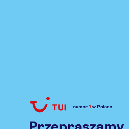
1
numer
w Polsce
Przejdź do TUI.pl
Przepraszamy