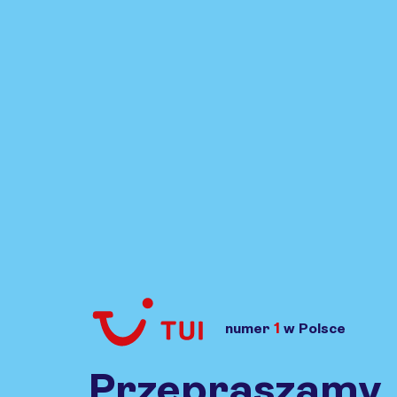
1
numer
w Polsce
Przejdź do TUI.pl
Przepraszamy