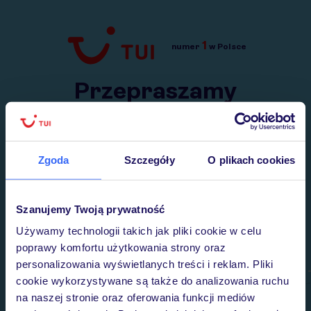
1
numer
w Polsce
Przejdź do TUI.pl
Przepraszamy
Wysłaliśmy nasz serwis na krótkie wakacje.
Wracamy niebawem!
Zgoda
Szczegóły
O plikach cookies
Szanujemy Twoją prywatność
Używamy technologii takich jak pliki cookie w celu
poprawy komfortu użytkowania strony oraz
personalizowania wyświetlanych treści i reklam. Pliki
cookie wykorzystywane są także do analizowania ruchu
na naszej stronie oraz oferowania funkcji mediów