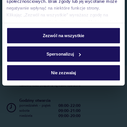
społecznościowych. Brak zgody lub jej wycofanie może
negatywnie wpłynąć na niektóre funkcje strony.
Klikając „Zezwól na wszystkie” wyrażasz zgodę na
umieszczenie wszystkich plików cookie. Możesz jednak
personalizować swój wybór wchodząc w zakładkę
„Szczegóły”
Zezwól na wszystkie
Szczegółowe informacje o plikach cookie znajdziesz
w
polityce plików cookies
oraz
polityce prywatności
.
Spersonalizuj
Nie zezwalaj
Telefoniczne Centrum Rezerwacji
22 270 31 20
Całkowity koszt połączenia wg stawki operatora
Godziny otwarcia
08:00-22:00
poniedziałek - piątek
09:00-21:00
sobota
09:00-20:00
niedziela