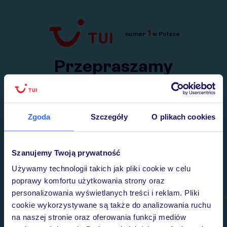
1
numer
w Polsce
Przejdź do TUI.pl
Przepraszamy
Wysłaliśmy nasz serwis na krótkie wakacje.
Wracamy niebawem!
Zgoda
Szczegóły
O plikach cookies
Szanujemy Twoją prywatność
Używamy technologii takich jak pliki cookie w celu
poprawy komfortu użytkowania strony oraz
personalizowania wyświetlanych treści i reklam. Pliki
cookie wykorzystywane są także do analizowania ruchu
na naszej stronie oraz oferowania funkcji mediów