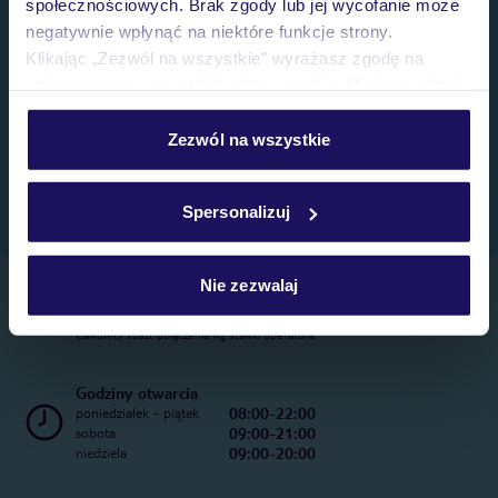
społecznościowych. Brak zgody lub jej wycofanie może
negatywnie wpłynąć na niektóre funkcje strony.
Klikając „Zezwól na wszystkie” wyrażasz zgodę na
umieszczenie wszystkich plików cookie. Możesz jednak
personalizować swój wybór wchodząc w zakładkę
„Szczegóły”
Zezwól na wszystkie
Szczegółowe informacje o plikach cookie znajdziesz
w
polityce plików cookies
oraz
polityce prywatności
.
Spersonalizuj
Nie zezwalaj
Telefoniczne Centrum Rezerwacji
22 270 31 20
Całkowity koszt połączenia wg stawki operatora
Godziny otwarcia
08:00-22:00
poniedziałek - piątek
09:00-21:00
sobota
09:00-20:00
niedziela