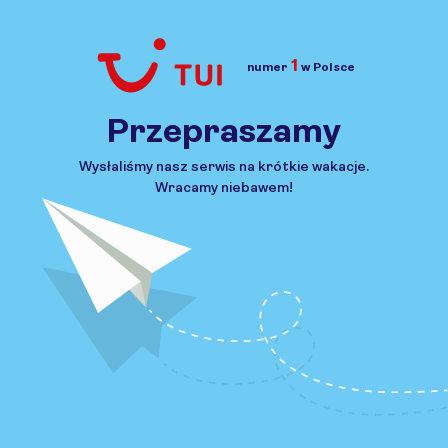
1
numer
w Polsce
Przejdź do TUI.pl
Przepraszamy
Wysłaliśmy nasz serwis na krótkie wakacje.
Wracamy niebawem!