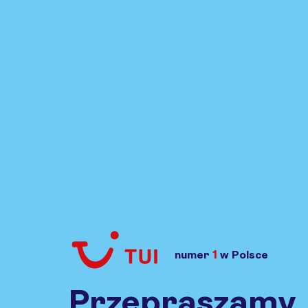
1
numer
w Polsce
Przejdź do TUI.pl
Przepraszamy