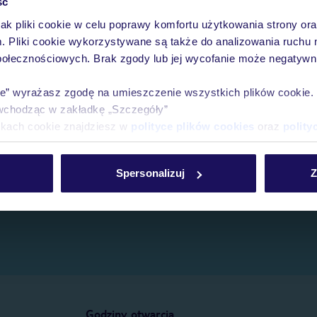
ść
jak pliki cookie w celu poprawy komfortu użytkowania strony or
e.
m. Pliki cookie wykorzystywane są także do analizowania ruchu 
połecznościowych. Brak zgody lub jej wycofanie może negatywni
ie” wyrażasz zgodę na umieszczenie wszystkich plików cookie
wchodząc w zakładkę „Szczegóły”
ikach cookie znajdziesz w
polityce plików cookies
oraz
polity
Spersonalizuj
Z
Godziny otwarcia