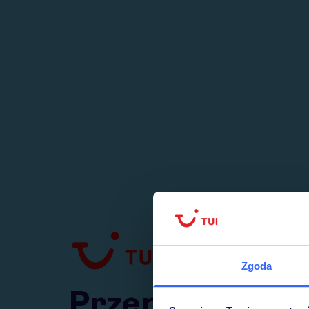
1
numer
w Polsce
Zgoda
Przejdź do TUI.pl
Przepraszamy