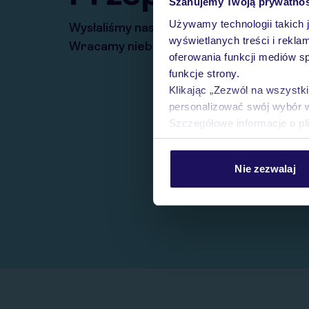
Szanujemy Twoją prywatno
Używamy technologii takich 
Wysłaliśmy nasz serwis na krótkie wakacj
wyświetlanych treści i rekla
Wracamy niebawem!
oferowania funkcji mediów s
funkcje strony.
Klikając „Zezwól na wszystk
personalizować swój wybór 
Szczegółowe informacje o pl
Nie zezwalaj