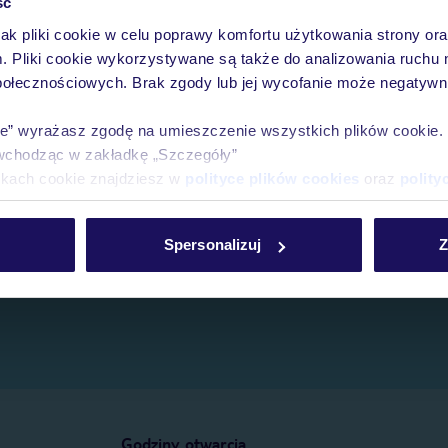
ść
jak pliki cookie w celu poprawy komfortu użytkowania strony or
e.
m. Pliki cookie wykorzystywane są także do analizowania ruchu 
połecznościowych. Brak zgody lub jej wycofanie może negatywni
ie” wyrażasz zgodę na umieszczenie wszystkich plików cookie
wchodząc w zakładkę „Szczegóły”
ikach cookie znajdziesz w
polityce plików cookies
oraz
polity
Spersonalizuj
Z
Godziny otwarcia