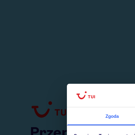
1
numer
w Polsce
Zgoda
Przejdź do TUI.pl
Przepraszamy