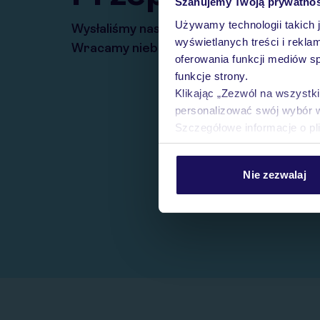
Szanujemy Twoją prywatno
Używamy technologii takich 
Wysłaliśmy nasz serwis na krótkie wakacj
wyświetlanych treści i rekla
Wracamy niebawem!
oferowania funkcji mediów s
funkcje strony.
Klikając „Zezwól na wszystk
personalizować swój wybór 
Szczegółowe informacje o pl
Nie zezwalaj