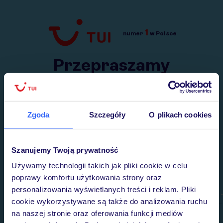
1
numer
w Polsce
Przejdź do TUI.pl
Przepraszamy
Wysłaliśmy nasz serwis na krótkie wakacje.
Wracamy niebawem!
Zgoda
Szczegóły
O plikach cookies
Szanujemy Twoją prywatność
Używamy technologii takich jak pliki cookie w celu
poprawy komfortu użytkowania strony oraz
personalizowania wyświetlanych treści i reklam. Pliki
cookie wykorzystywane są także do analizowania ruchu
na naszej stronie oraz oferowania funkcji mediów