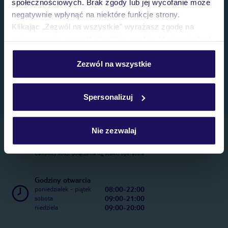
społecznościowych. Brak zgody lub jej wycofanie może
negatywnie wpłynąć na niektóre funkcje strony.
Klikając „Zezwól na wszystkie” wyrażasz zgodę na
umieszczenie wszystkich plików cookie. Możesz jednak
personalizować swój wybór wchodząc w zakładkę
„Szczegóły”
Zezwól na wszystkie
Szczegółowe informacje o plikach cookie znajdziesz
w
polityce plików cookies
oraz
polityce prywatności
.
Spersonalizuj
Nie zezwalaj
Telefoniczne Centrum Rezerwacji
22 270 31 20
Całkowity koszt połączenia wg stawki operatora
Godziny otwarcia
08:00-22:00
poniedziałek - piątek
09:00-21:00
sobota
09:00-20:00
niedziela