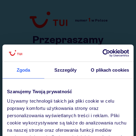
1
numer
w Polsce
Przejdź do TUI.pl
Przepraszamy
Wysłaliśmy nasz serwis na krótkie wakacje.
Wracamy niebawem!
Zgoda
Szczegóły
O plikach cookies
Szanujemy Twoją prywatność
Używamy technologii takich jak pliki cookie w celu
poprawy komfortu użytkowania strony oraz
personalizowania wyświetlanych treści i reklam. Pliki
cookie wykorzystywane są także do analizowania ruchu
na naszej stronie oraz oferowania funkcji mediów