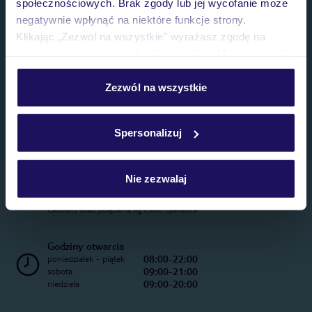
społecznościowych. Brak zgody lub jej wycofanie może
negatywnie wpłynąć na niektóre funkcje strony.
Klikając „Zezwól na wszystkie” wyrażasz zgodę na
umieszczenie wszystkich plików cookie. Możesz jednak
personalizować swój wybór wchodząc w zakładkę
„Szczegóły”
Zezwól na wszystkie
Szczegółowe informacje o plikach cookie znajdziesz
w
polityce plików cookies
oraz
polityce prywatności
.
Spersonalizuj
Nie zezwalaj
Telefoniczne Centrum Rezerwacji
22 270 31 20
Całkowity koszt połączenia wg stawki operatora
Godziny otwarcia
08:00-22:00
poniedziałek - piątek
09:00-21:00
sobota
09:00-20:00
niedziela