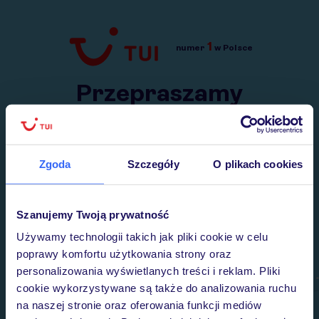
1
numer
w Polsce
Przejdź do TUI.pl
Przepraszamy
Wysłaliśmy nasz serwis na krótkie wakacje.
Wracamy niebawem!
Zgoda
Szczegóły
O plikach cookies
Szanujemy Twoją prywatność
Używamy technologii takich jak pliki cookie w celu
poprawy komfortu użytkowania strony oraz
personalizowania wyświetlanych treści i reklam. Pliki
cookie wykorzystywane są także do analizowania ruchu
na naszej stronie oraz oferowania funkcji mediów