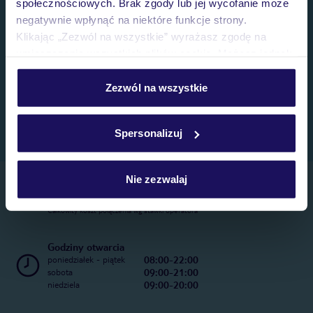
społecznościowych. Brak zgody lub jej wycofanie może
negatywnie wpłynąć na niektóre funkcje strony.
Klikając „Zezwól na wszystkie” wyrażasz zgodę na
umieszczenie wszystkich plików cookie. Możesz jednak
personalizować swój wybór wchodząc w zakładkę
„Szczegóły”
Zezwól na wszystkie
Szczegółowe informacje o plikach cookie znajdziesz
w
polityce plików cookies
oraz
polityce prywatności
.
Spersonalizuj
Nie zezwalaj
Telefoniczne Centrum Rezerwacji
22 270 31 20
Całkowity koszt połączenia wg stawki operatora
Godziny otwarcia
08:00-22:00
poniedziałek - piątek
09:00-21:00
sobota
09:00-20:00
niedziela